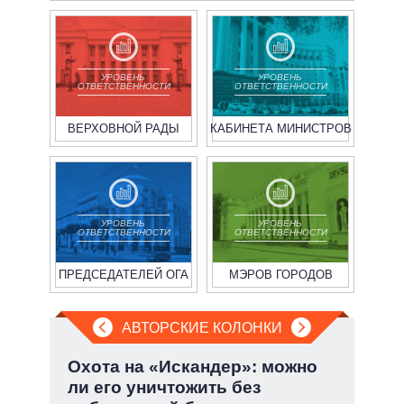
УРОВЕНЬ
УРОВЕНЬ
ОТВЕТСТВЕННОСТИ
ОТВЕТСТВЕННОСТИ
ВЕРХОВНОЙ РАДЫ
КАБИНЕТА МИНИСТРОВ
УРОВЕНЬ
УРОВЕНЬ
ОТВЕТСТВЕННОСТИ
ОТВЕТСТВЕННОСТИ
ПРЕДСЕДАТЕЛЕЙ ОГА
МЭРОВ ГОРОДОВ
АВТОРСКИЕ КОЛОНКИ
:
Охота на «Искандер»: можно
Пят
ли его уничтожить без
Укр