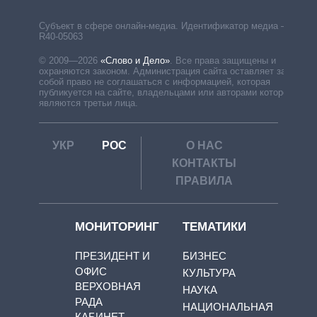
Субъект в сфере онлайн-медиа. Идентификатор медиа –
R40-05063
© 2009—2026
«Слово и Дело»
.
Все права защищены и
охраняются законом. Администрация сайта оставляет за
собой право не соглашаться с информацией, которая
публикуется на сайте, владельцами или авторами которой
являются третьи лица.
УКР
РОС
О НАС
КОНТАКТЫ
ПРАВИЛА
МОНИТОРИНГ
ТЕМАТИКИ
ПРЕЗИДЕНТ И
БИЗНЕС
ОФИС
КУЛЬТУРА
ВЕРХОВНАЯ
НАУКА
РАДА
НАЦИОНАЛЬНАЯ
КАБИНЕТ