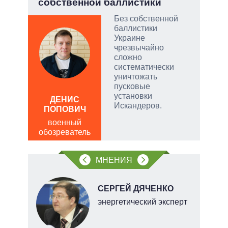
собственной баллистики
тый
Без собственной
баллистики
Украине
чатые
чрезвычайно
ем
сложно
систематически
уничтожать
а
пусковые
АЛ
установки
Р
ДЕНИС
Искандеров.
ПОПОВИЧ
пол
обо
военный
обозреватель
МНЕНИЯ
Н
СЕРГЕЙ ДЯЧЕНКО
энергетический эксперт