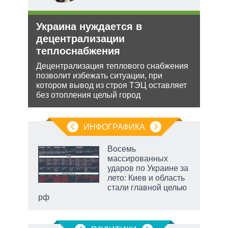
ли
Украина нуждается в
Орд
ти в
децентрализации
под
теплоснабжения
Юрид
МУС 
ь с
Децентрализация теплового снабжения
проп
 это
позволит избежать ситуации, при
инфо
 для
котором вывод из строя ТЭЦ оставляет
без отопления целый город
ИНФОГРАФИКА
Восемь
массированных
ударов по Украине за
ет
лето: Киев и область
стали главной целью
рф