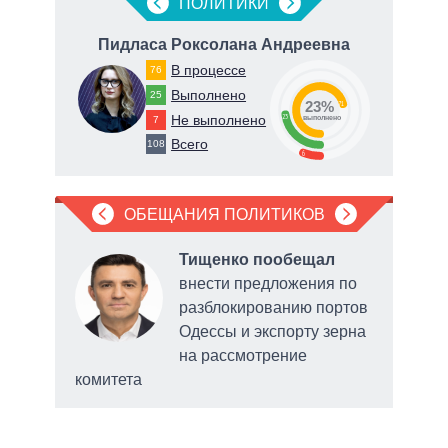
ПОЛИТИКИ
Пидласа Роксолана Андреевна
Т
В процессе
76
Выполнено
25
23%
71
Не выполнено
23
7
о
выполнено
Всего
108
6
ОБЕЩАНИЯ ПОЛИТИКОВ
ла
Тищенко пообещал
рку
внести предложения по
разблокированию портов
нии
Одессы и экспорту зерна
на рассмотрение
комитета
выде