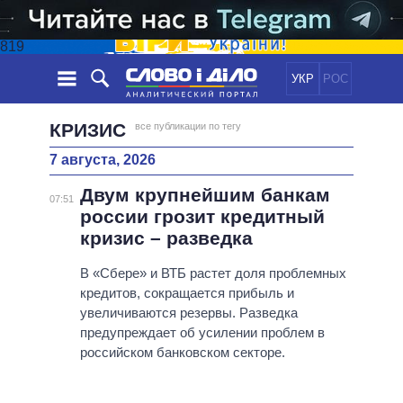
819
УКР
РОС
НОВОСТИ
КРИЗИС
все публикации по тегу
7 августа, 2026
ОБЕЩАНИЯ
ЛЕНТА
ПОЛИТИКА
Двум крупнейшим банкам
СОБЫТИЯ
ЭКОНОМИКА
07:51
ПОЛИТИКИ
россии грозит кредитный
СТАТЬИ
ОБЩЕСТВО
кризис – разведка
ИНФОГРАФИКА
МНЕНИЯ
МИР
ВСЕ ПОЛИТИКИ
ОБЗОРЫ
В «Сбере» и ВТБ растет доля проблемных
ПРЕЗИДЕНТ И ОФИС
ВИДЕО
кредитов, сокращается прибыль и
ДАЙДЖЕСТЫ
ВЕРХОВНАЯ РАДА
увеличиваются резервы. Разведка
ПОДДЕРЖАТЬ
КАБИНЕТ МИНИСТРОВ
предупреждает об усилении проблем в
ГЛАВЫ ОБЛАДМИНИСТРАЦИЙ
российском банковском секторе.
СРАВНЕНИЕ ПОЛИТИКОВ
МЭРЫ