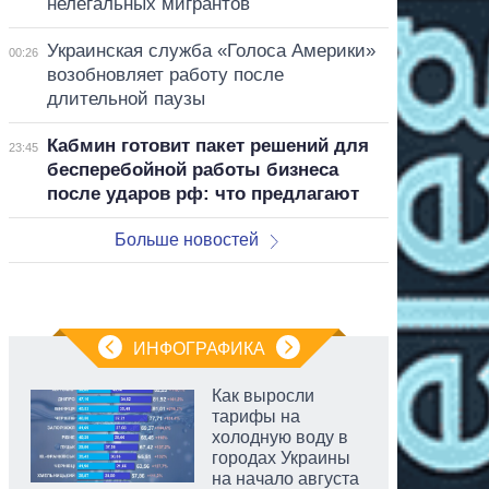
нелегальных мигрантов
Украинская служба «Голоса Америки»
00:26
возобновляет работу после
длительной паузы
Кабмин готовит пакет решений для
23:45
бесперебойной работы бизнеса
после ударов рф: что предлагают
Больше новостей
ИНФОГРАФИКА
Как выросли
тарифы на
холодную воду в
городах Украины
на начало августа