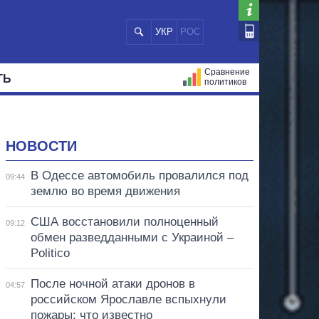
УКР
РОС
Сравнение
ТЬ
политиков
СТРАЦИЙ
МЭРЫ
ВСЕ ПЕРСОНЫ
НОВОСТИ
В Одессе автомобиль провалился под
09:44
землю во время движения
США восстановили полноценный
09:12
обмен разведданными с Украиной –
Politico
После ночной атаки дронов в
04:57
российском Ярославле вспыхнули
пожары: что известно