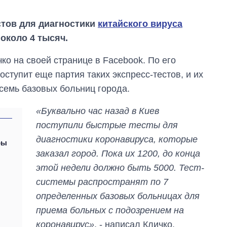
стов для диагностики
китайского вируса
около 4 тысяч.
ко на своей странице в Facebook. По его
оступит еще партия таких экспресс-тестов, и их
 семь базовых больниц города.
«Буквально час назад в Киев
поступили быстрые тесты для
диагностики коронавируса, которые
ры
заказал город. Пока их 1200, до конца
этой недели должно быть 5000. Тест-
системы распространят по 7
Восемь
массированных
определенных базовых больницах для
ударов по Украине
приема больных с подозрением на
за лето: Киев и
область стали
коронавирус»
, - написал Кличко.