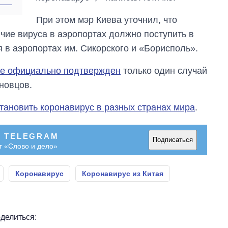
главной целью рф
При этом мэр Киева уточнил, что
чие вируса в аэропортах должно поступить в
я в аэропортах им. Сикорского и «Борисполь».
не официально подтвержден
только один случай
новцов.
тановить коронавирус в разных странах мира
.
В TELEGRAM
Подписаться
т «Слово и дело»
Коронавирус
Коронавирус из Китая
делиться: