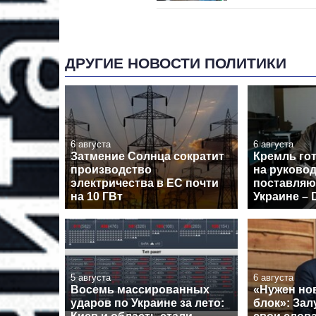
ДРУГИЕ НОВОСТИ ПОЛИТИКИ
6 августа
6 августа
Затмение Солнца сократит
Кремль го
производство
на руково
электричества в ЕС почти
поставля
на 10 ГВт
Украине – D
5 августа
6 августа
Восемь массированных
«Нужен но
ударов по Украине за лето:
блок»: За