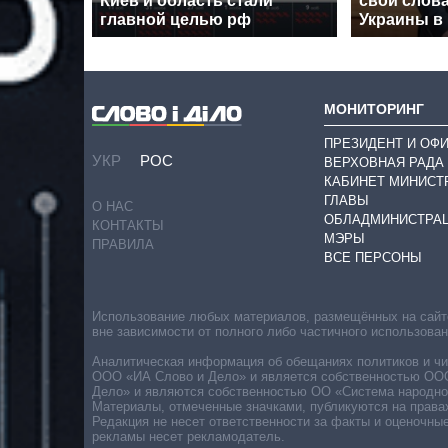
Киев и область стали
свои слова
главной целью рф
Украины в
МОНИТОРИНГ
ПРЕЗИДЕНТ И ОФ
УКР
РОС
ВЕРХОВНАЯ РАДА
КАБИНЕТ МИНИСТ
ГЛАВЫ
О НАС
ОБЛАДМИНИСТРА
КОНТАКТЫ
МЭРЫ
ПРАВИЛА
ВСЕ ПЕРСОНЫ
Использование любых материалов, размещённых на сайте,
вне зависимости от полного либо частичного использова
Аналитическая информация об обещаниях политиков и чин
ООО «ИА Слово и Дело» и является собственностью ООО 
Дело» и являются собственностью ОО «Система народног
Материалы, отмеченные значками, публикуются на права
Редакция не несет ответственности за факты и оценочны
рекламы несет рекламодатель.