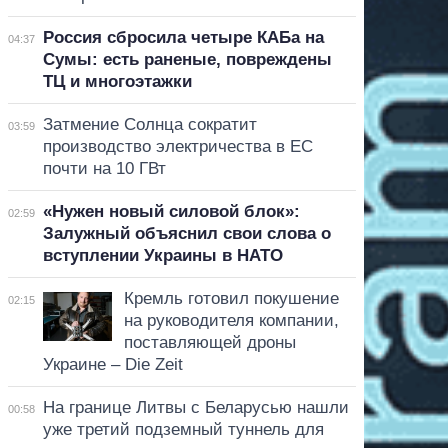
Россия сбросила четыре КАБа на
04:37
Сумы: есть раненые, повреждены
ТЦ и многоэтажки
Затмение Солнца сократит
03:59
производство электричества в ЕС
почти на 10 ГВт
«Нужен новый силовой блок»:
02:59
Залужный объяснил свои слова о
вступлении Украины в НАТО
Кремль готовил покушение
02:15
на руководителя компании,
поставляющей дроны
Украине – Die Zeit
На границе Литвы с Беларусью нашли
00:58
уже третий подземный туннель для