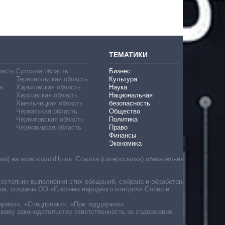
ТЕМАТИКИ
ласть
Сумская область
Бизнес
Тернопольская область
Культура
ь
Харьковская область
Наука
Херсонская область
Национальная
Хмельницкая область
безопасность
Черкасская область
Общество
Черниговская область
Политика
Черновицкая область
Право
Финансы
Экономика
) на www.slovoidilo.ua. Ссылка (гиперссылка) обязательна
состоянии выполнения этих обещаний, собрана и обработана
ua, созданы ОО «Система народного контроля Слово и
ериал», «Спецпроект», «При поддержке».
скому законодательству ответственность за содержание