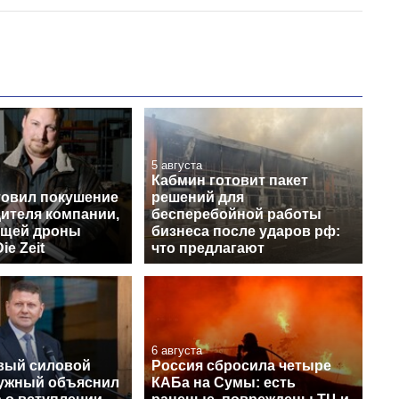
5 августа
Кабмин готовит пакет
товил покушение
решений для
дителя компании,
бесперебойной работы
ющей дроны
бизнеса после ударов рф:
ie Zeit
что предлагают
6 августа
вый силовой
Россия сбросила четыре
лужный объяснил
КАБа на Сумы: есть