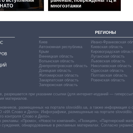
 о вступлении
раненые, повреждены ТЦ и
 НАТО
многоэтажки
РЕГИОНЫ
Киев
Ивано-Франковская об
ИС
Автономная республика
Киевская область
Крым
Кировоградская област
РОВ
Винницкая область
Луганская область
Волынская область
Львовская область
ЦИЙ
Днепропетровская область
Николаевская область
Донецкая область
Одесская область
Житомирская область
Полтавская область
Закарпатская область
Ровенская область
Запорожская область
 разрешается при указании ссылки (для интернет-изданий — гиперссылки
ния материалов.
овников, размещенных на портале slovoidilo.ua, а также информация о 
«ИА Слово и Дело». Инфографики, размещенные на портале slovoidilo.
о контроля Слово и Дело».
х рекламы: «Промо», «Новости компаний», «Позиция», «Партнерский мат
е суждения, обнародованные в рекламных материалах. Согласно украин