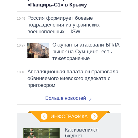
«Панцирь-С1» в Крыму
Россия формирует боевые
10:45
подразделения из украинских
военнопленных – ISW
Оккупанты атаковали БПЛА
10:27
рынок на Сумщине, есть
тяжелораненые
Апелляционная палата оштрафовала
10:10
обвиняемого киевского адвоката с
приговором
Больше новостей
ИНФОГРАФИКА
Как изменился
о
бюджет