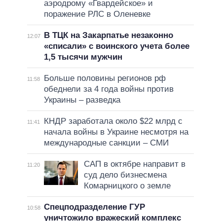
аэродрому «Гвардейское» и
поражение РЛС в Оленевке
В ТЦК на Закарпатье незаконно
12:07
«списали» с воинского учета более
1,5 тысячи мужчин
Больше половины регионов рф
11:58
обеднели за 4 года войны против
Украины – разведка
КНДР заработала около $22 млрд с
11:41
начала войны в Украине несмотря на
международные санкции – СМИ
САП в октябре направит в
11:20
суд дело бизнесмена
Комарницкого о земле
Спецподразделение ГУР
10:58
уничтожило вражеский комплекс