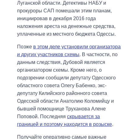
Луганской области. Детективы НАБУ и
прокуроры САП помешали этим планам,
инициировав в декабря 2016 года
наложения ареста на денежные средства,
уплаченные из местного бюджета Одессы.
Позже
в этом деле установили организатора
и других участников схемы
. В частности, по
данным следствия, Дубовой является
организатором схемы. Кроме него, о
подозрении сообщили депутату Одесского
областного совета Олегу Бабенко, экс-
депутату Килийского районного совета
Одесской области Анатолию Коломийцу и
бывшей помощнице Труханова Алене
Поповой. Последняя
скрывается за
границей и поэтому находится в розыске
.
Получайте оперативно самые важные