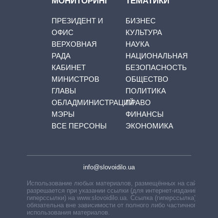
МОНИТОРИНГ
ТЕМАТИКИ
ПРЕЗИДЕНТ И
БИЗНЕС
ОФИС
КУЛЬТУРА
ВЕРХОВНАЯ
НАУКА
РАДА
НАЦИОНАЛЬНАЯ
КАБИНЕТ
БЕЗОПАСНОСТЬ
МИНИСТРОВ
ОБЩЕСТВО
ГЛАВЫ
ПОЛИТИКА
ОБЛАДМИНИСТРАЦИЙ
ПРАВО
МЭРЫ
ФИНАНСЫ
ВСЕ ПЕРСОНЫ
ЭКОНОМИКА
info@slovoidilo.ua
Использование любых материалов, размещённых на сайте,
разрешается при указании ссылки (для интернет-изданий —
гиперссылки) на www.slovoidilo.ua. Ссылка (гиперссылка)
обязательна вне зависимости от полного либо частичного
использования материалов.