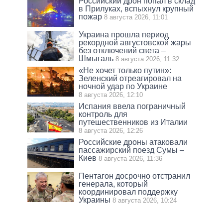
Российский дрон попал в склад
в Прилуках, вспыхнул крупный
пожар
8 августа 2026, 11:01
Украина прошла период
рекордной августовской жары
без отключений света –
Шмыгаль
8 августа 2026, 11:32
«Не хочет только путин»:
Зеленский отреагировал на
ночной удар по Украине
8 августа 2026, 12:10
Испания ввела пограничный
контроль для
путешественников из Италии
8 августа 2026, 12:26
Российские дроны атаковали
пассажирский поезд Сумы –
Киев
8 августа 2026, 11:36
Пентагон досрочно отстранил
генерала, который
координировал поддержку
Украины
8 августа 2026, 10:24