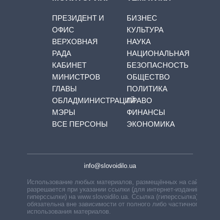
ПРЕЗИДЕНТ И
БИЗНЕС
ОФИС
КУЛЬТУРА
ВЕРХОВНАЯ
НАУКА
РАДА
НАЦИОНАЛЬНАЯ
КАБИНЕТ
БЕЗОПАСНОСТЬ
МИНИСТРОВ
ОБЩЕСТВО
ГЛАВЫ
ПОЛИТИКА
ОБЛАДМИНИСТРАЦИЙ
ПРАВО
МЭРЫ
ФИНАНСЫ
ВСЕ ПЕРСОНЫ
ЭКОНОМИКА
info@slovoidilo.ua
Использование любых материалов, размещённых на сайте,
разрешается при указании ссылки (для интернет-изданий —
гиперссылки) на www.slovoidilo.ua. Ссылка (гиперссылка)
обязательна вне зависимости от полного либо частичного
использования материалов.