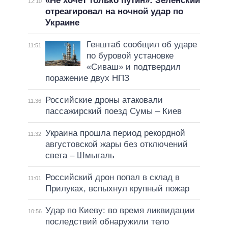
«Не хочет только путин»: Зеленский
12:10
отреагировал на ночной удар по
Украине
Генштаб сообщил об ударе
11:51
по буровой установке
«Сиваш» и подтвердил
поражение двух НПЗ
Российские дроны атаковали
11:36
пассажирский поезд Сумы – Киев
Украина прошла период рекордной
11:32
августовской жары без отключений
света – Шмыгаль
Российский дрон попал в склад в
11:01
Прилуках, вспыхнул крупный пожар
Удар по Киеву: во время ликвидации
10:56
последствий обнаружили тело