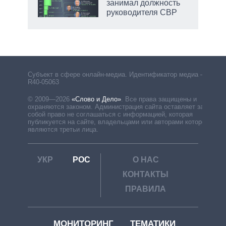
занимал должность
руководителя СВР
Субъект в сфере онлайн-медиа. Идентификатор медиа –
R40-05063
© 2009—2026
«Слово и Дело»
.
Все права защищены и
охраняются законом. Администрация сайта оставляет за
собой право не соглашаться с информацией, которая
публикуется на сайте, владельцами или авторами которой
являются третьи лица.
УКР
РОС
О НАС
КОНТАКТЫ
ПРАВИЛА
МОНИТОРИНГ
ТЕМАТИКИ