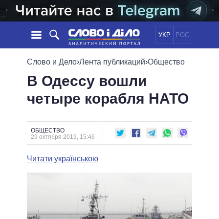
УКР
РОС
НОВОСТИ
Слово и Дело
›
Лента публикаций
›
Общество
В Одессу вошли
ОБЕЩАНИЯ
ЛЕНТА
ПОЛИТИКА
четыре корабля НАТО
СОБЫТИЯ
ЭКОНОМИКА
ПОЛИТИКИ
СТАТЬИ
ОБЩЕСТВО
ИНФОГРАФИКА
МНЕНИЯ
МИР
ВСЕ ПОЛИТИКИ
ОБЩЕСТВО
29 октября 2019, 15:46
ОБЗОРЫ
ПРЕЗИДЕНТ И ОФИС
ВИДЕО
ДАЙДЖЕСТЫ
ВЕРХОВНАЯ РАДА
Читати українською
ПОДДЕРЖАТЬ
КАБИНЕТ МИНИСТРОВ
ГЛАВЫ ОБЛАДМИНИСТРАЦИЙ
СРАВНЕНИЕ ПОЛИТИКОВ
МЭРЫ
ВСЕ ПЕРСОНЫ