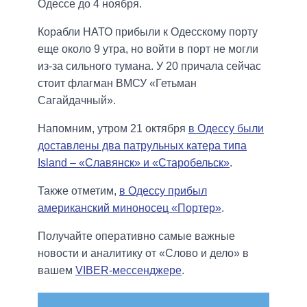
Одессе до 4 ноября.
Корабли НАТО прибыли к Одесскому порту
еще около 9 утра, но войти в порт не могли
из-за сильного тумана. У 20 причала сейчас
стоит флагман ВМСУ «Гетьман
Сагайдачный».
Напомним, утром 21 октября
в Одессу были
доставлены два патрульных катера типа
Island – «Славянск» и «Старобельск»
.
Также отметим,
в Одессу прибыл
американский миноносец «Портер»
.
Получайте оперативно самые важные
новости и аналитику от «Слово и дело» в
вашем
VIBER-мессенджере
.