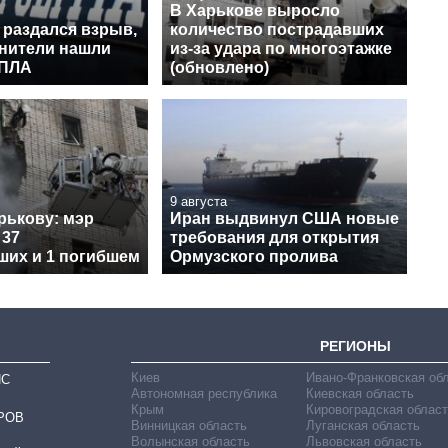
В Харькове выросло
 раздался взрыв,
количество пострадавших
нители нашли
из-за удара по многоэтажке
БПЛА
(обновлено)
9 августа
рькову: мэр
Иран выдвинул США новые
 37
требования для открытия
ших и 1 погибшем
Ормузского пролива
РЕГИОНЫ
Киев
Ивано-Франковская об
ИС
Автономная республика
Киевская область
Крым
Кировоградская област
РОВ
Винницкая область
Луганская область
Волынская область
Львовская область