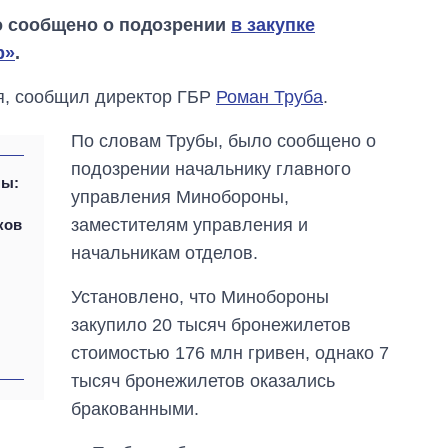
о сообщено о подозрении
в закупке
р»
.
ря, сообщил директор ГБР
Роман Труба
.
По словам Трубы, было сообщено о
подозрении начальнику главного
ны:
управления Минобороны,
заместителям управления и
ков
Как изменился
начальникам отделов.
бюджет
Министерства
Установлено, что Минобороны
обороны за 13 лет
войны с россией
закупило 20 тысяч бронежилетов
стоимостью 176 млн гривен, однако 7
тысяч бронежилетов оказались
бракованными.