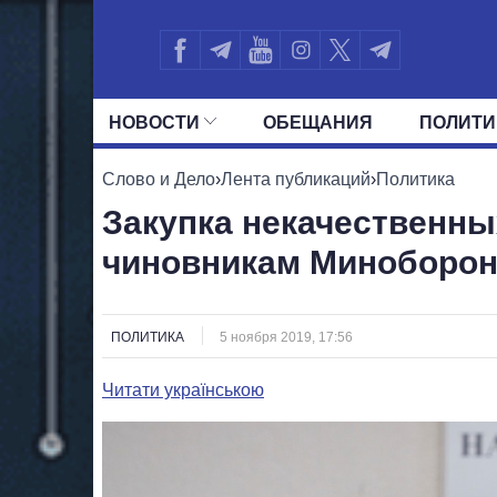
НОВОСТИ
ОБЕЩАНИЯ
ПОЛИТИ
ВСЕ ПОЛИТИКИ
ПРЕЗИДЕНТ И ОФ
Слово и Дело
›
Лента публикаций
›
Политика
Закупка некачественны
чиновникам Миноборон
ПОЛИТИКА
5 ноября 2019, 17:56
Читати українською