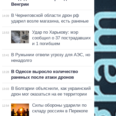
Венгрии
В Черниговской области дрон рф
14:09
ударил возле магазина, есть раненые
Удар по Харькову: мэр
13:53
сообщил о 37 пострадавших
и 1 погибшем
В Румынии отвели угрозу для АЭС, но
13:41
ненадолго
В Одессе выросло количество
13:28
раненых после атаки дронов
В Болгарии объяснили, как украинский
13:03
дрон мог оказаться на ее территории
Силы обороны ударили по
12:54
складу россиян в Перекопе