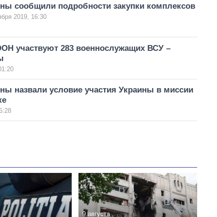
ны сообщили подробности закупки комплексов
ября 2019, 16:30
ООН участвуют 283 военнослужащих ВСУ –
ы
01:20
ны назвали условие участия Украины в миссии
ке
6:28
9 августа