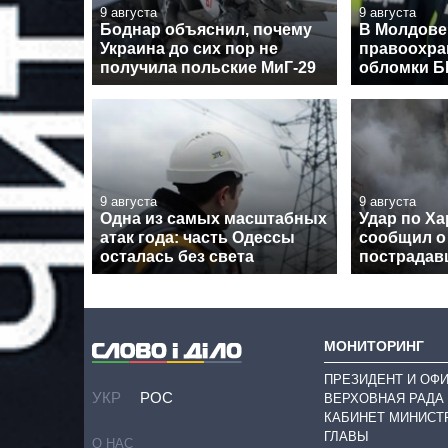
9 августа
9 августа
Боднар объяснил, почему
В Молдове
Украина до сих пор не
правоохра
получила польские МиГ-29
обломки 
9 августа
9 августа
Одна из самых масштабных
Удар по Ха
атак года: часть Одессы
сообщил о
осталась без света
пострадав
МОНИТОРИНГ
ПРЕЗИДЕНТ И ОФ
УКР
РОС
ВЕРХОВНАЯ РАДА
КАБИНЕТ МИНИСТ
ГЛАВЫ
О НАС