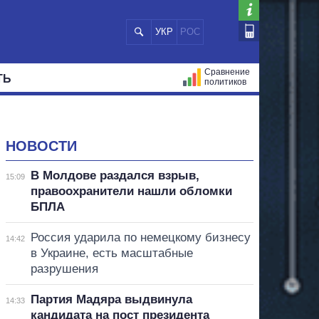
УКР
РОС
Сравнение
ТЬ
политиков
СТРАЦИЙ
МЭРЫ
ВСЕ ПЕРСОНЫ
НОВОСТИ
В Молдове раздался взрыв,
15:09
правоохранители нашли обломки
БПЛА
Россия ударила по немецкому бизнесу
14:42
в Украине, есть масштабные
разрушения
Партия Мадяра выдвинула
14:33
кандидата на пост президента