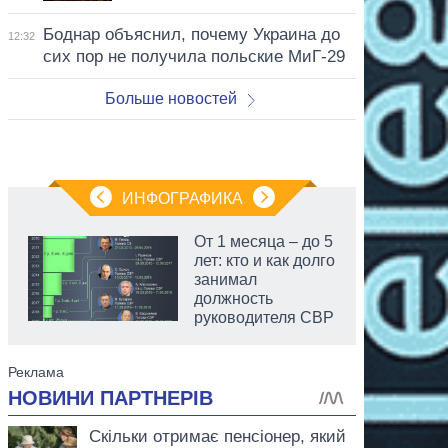
Боднар объяснил, почему Украина до
12:32
сих пор не получила польские МиГ-29
Больше новостей
ИНФОГРАФИКА
От 1 месяца – до 5
лет: кто и как долго
занимал
должность
руководителя СВР