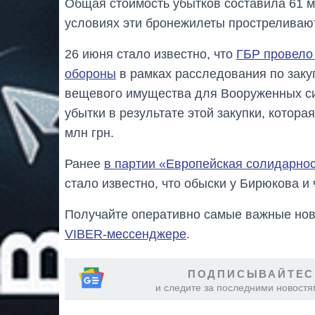
Общая стоимость убытков составила 61 м
условиях эти бронежилеты простреливаю
26 июня стало известно, что
ГБР провело
обороны
в рамках расследования по заку
вещевого имущества для Вооруженных с
убытки в результате этой закупки, котора
млн грн.
Ранее
в партии «Европейская солидарнос
стало известно, что обыски у Бирюкова 
Получайте оперативно самые важные ново
VIBER-мессенджере
.
ПОДПИСЫВАЙТЕС
и следите за последними новостя