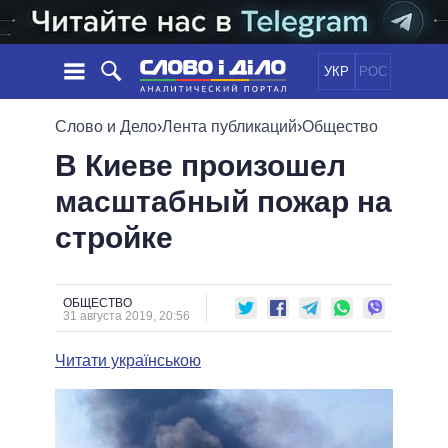
УКР
РОС
НОВОСТИ
Слово и Дело
›
Лента публикаций
›
Общество
В Киеве произошел
ОБЕЩАНИЯ
ЛЕНТА
ПОЛИТИКА
масштабный пожар на
СОБЫТИЯ
ЭКОНОМИКА
ПОЛИТИКИ
стройке
СТАТЬИ
ОБЩЕСТВО
ИНФОГРАФИКА
МНЕНИЯ
МИР
ВСЕ ПОЛИТИКИ
ОБЗОРЫ
ПРЕЗИДЕНТ И ОФИС
ВИДЕО
ОБЩЕСТВО
ДАЙДЖЕСТЫ
31 августа 2019, 20:56
ВЕРХОВНАЯ РАДА
ПОДДЕРЖАТЬ
КАБИНЕТ МИНИСТРОВ
Читати українською
ГЛАВЫ ОБЛАДМИНИСТРАЦИЙ
СРАВНЕНИЕ ПОЛИТИКОВ
МЭРЫ
ВСЕ ПЕРСОНЫ