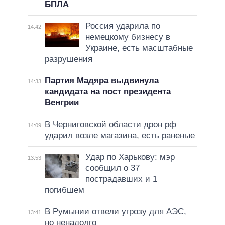
БПЛА
Россия ударила по
14:42
немецкому бизнесу в
Украине, есть масштабные
разрушения
Партия Мадяра выдвинула
14:33
кандидата на пост президента
Венгрии
В Черниговской области дрон рф
14:09
ударил возле магазина, есть раненые
Удар по Харькову: мэр
13:53
сообщил о 37
пострадавших и 1
погибшем
В Румынии отвели угрозу для АЭС,
13:41
но ненадолго