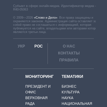
Субъект в сфере онлайн-медиа. Идентификатор медиа –
R40-05063
© 2009—2026
«Слово и Дело»
.
Все права защищены и
охраняются законом. Администрация сайта оставляет за
собой право не соглашаться с информацией, которая
публикуется на сайте, владельцами или авторами которой
являются третьи лица.
УКР
РОС
О НАС
КОНТАКТЫ
ПРАВИЛА
МОНИТОРИНГ
ТЕМАТИКИ
ПРЕЗИДЕНТ И
БИЗНЕС
ОФИС
КУЛЬТУРА
ВЕРХОВНАЯ
НАУКА
РАДА
НАЦИОНАЛЬНАЯ