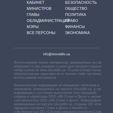
КАБИНЕТ
БЕЗОПАСНОСТЬ
МИНИСТРОВ
ОБЩЕСТВО
ГЛАВЫ
ПОЛИТИКА
ОБЛАДМИНИСТРАЦИЙ
ПРАВО
МЭРЫ
ФИНАНСЫ
ВСЕ ПЕРСОНЫ
ЭКОНОМИКА
info@slovoidilo.ua
Использование любых материалов, размещённых на сайте,
разрешается при указании ссылки (для интернет-изданий —
гиперссылки) на www.slovoidilo.ua. Ссылка (гиперссылка)
обязательна вне зависимости от полного либо частичного
использования материалов.
Аналитическая информация об обещаниях политиков и
чиновников, размещенных на портале slovoidilo.ua, а также
информация о состоянии выполнения этих обещаний,
собрана и обработана ООО «ИА Слово и Дело» и является
собственностью ООО «ИА Слово и Дело». Инфографики,
размещенные на портале slovoidilo.ua, созданы ОО «Система
народного контроля Слово и Дело» и являются
собственностью ОО «Система народного контроля Слово и