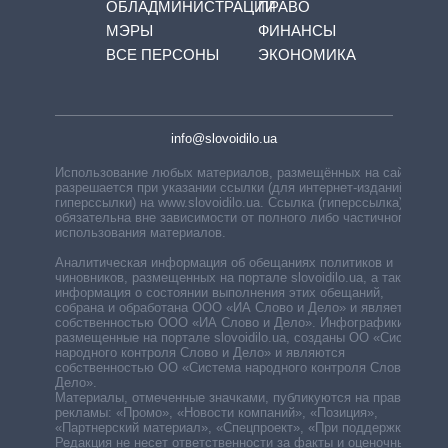
ОБЛАДМИНИСТРАЦИЙ
ПРАВО
МЭРЫ
ФИНАНСЫ
ВСЕ ПЕРСОНЫ
ЭКОНОМИКА
info@slovoidilo.ua
Использование любых материалов, размещённых на сайте,
разрешается при указании ссылки (для интернет-изданий —
гиперссылки) на www.slovoidilo.ua. Ссылка (гиперссылка)
обязательна вне зависимости от полного либо частичного
использования материалов.
Аналитическая информация об обещаниях политиков и
чиновников, размещенных на портале slovoidilo.ua, а также
информация о состоянии выполнения этих обещаний,
собрана и обработана ООО «ИА Слово и Дело» и является
собственностью ООО «ИА Слово и Дело». Инфографики,
размещенные на портале slovoidilo.ua, созданы ОО «Система
народного контроля Слово и Дело» и являются
собственностью ОО «Система народного контроля Слово и
Дело».
Материалы, отмеченные значками, публикуются на правах
рекламы: «Промо», «Новости компаний», «Позиция»,
«Партнерский материал», «Спецпроект», «При поддержке».
Редакция не несет ответственности за факты и оценочные