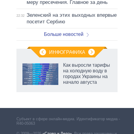
меру пресечения. Главное за день
Зеленский на этих выходных впервые
22:32
посетит Сербию
Больше новостей
ИНФОГРАФИКА
Как выросли тарифы
на холодную воду в
не за
городах Украины на
асть
начало августа
елью
Субъект в сфере онлайн-медиа. Идентификатор медиа –
R40-05063
© 2009—2026
«Слово и Дело»
.
Все права защищены и