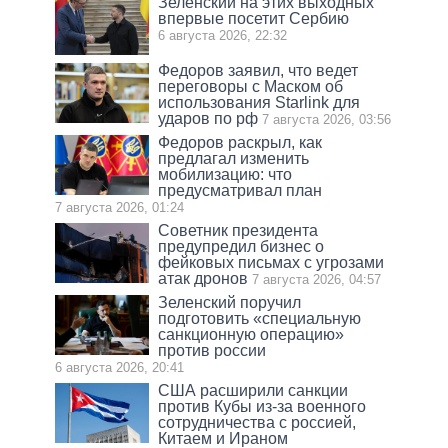
Зеленский на этих выходных
впервые посетит Сербию
6 августа 2026, 22:32
Федоров заявил, что ведет
переговоры с Маском об
использования Starlink для
ударов по рф
7 августа 2026, 03:56
Федоров раскрыл, как
предлагал изменить
мобилизацию: что
предусматривал план
7 августа 2026, 01:24
Советник президента
предупредил бизнес о
фейковых письмах с угрозами
атак дронов
7 августа 2026, 04:57
Зеленский поручил
подготовить «специальную
санкционную операцию»
против россии
6 августа 2026, 20:41
США расширили санкции
против Кубы из-за военного
сотрудничества с россией,
Китаем и Ираном