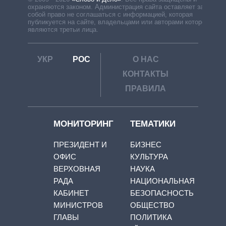
охраняются законом. Администрация сайта оставляет за
собой право не соглашаться с информацией, которая
публикуется на сайте, владельцами или авторами которой
являются третьи лица.
УКР
РОС
О НАС
КОНТАКТЫ
ПРАВИЛА
МОНИТОРИНГ
ТЕМАТИКИ
ПРЕЗИДЕНТ И
БИЗНЕС
ОФИС
КУЛЬТУРА
ВЕРХОВНАЯ
НАУКА
РАДА
НАЦИОНАЛЬНАЯ
КАБИНЕТ
БЕЗОПАСНОСТЬ
МИНИСТРОВ
ОБЩЕСТВО
ГЛАВЫ
ПОЛИТИКА