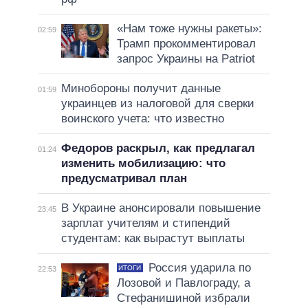
«Нам тоже нужны ракеты»:
02:59
Трамп прокомментировал
запрос Украины на Patriot
Минобороны получит данные
01:59
украинцев из налоговой для сверки
воинского учета: что известно
Федоров раскрыл, как предлагал
01:24
изменить мобилизацию: что
предусматривал план
В Украине анонсировали повышение
23:45
зарплат учителям и стипендий
студентам: как вырастут выплаты
Россия ударила по
ИТОГИ
22:53
Лозовой и Павлограду, а
Стефанишиной избрали