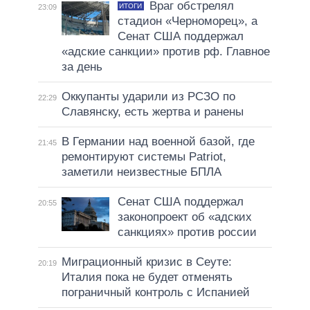
Враг обстрелял
ИТОГИ
23:09
стадион «Черноморец», а
Сенат США поддержал
«адские санкции» против рф. Главное
за день
Оккупанты ударили из РСЗО по
22:29
Славянску, есть жертва и ранены
В Германии над военной базой, где
21:45
ремонтируют системы Patriot,
заметили неизвестные БПЛА
Сенат США поддержал
20:55
законопроект об «адских
санкциях» против россии
Миграционный кризис в Сеуте:
20:19
Италия пока не будет отменять
пограничный контроль с Испанией