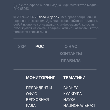
Субъект в сфере онлайн-медиа. Идентификатор медиа –
R40-05063
© 2009—2026
«Слово и Дело»
.
Все права защищены и
охраняются законом. Администрация сайта оставляет за
собой право не соглашаться с информацией, которая
публикуется на сайте, владельцами или авторами которой
являются третьи лица.
УКР
РОС
О НАС
КОНТАКТЫ
ПРАВИЛА
МОНИТОРИНГ
ТЕМАТИКИ
ПРЕЗИДЕНТ И
БИЗНЕС
ОФИС
КУЛЬТУРА
ВЕРХОВНАЯ
НАУКА
РАДА
НАЦИОНАЛЬНАЯ