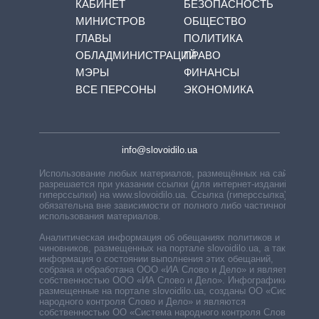
КАБИНЕТ
БЕЗОПАСНОСТЬ
МИНИСТРОВ
ОБЩЕСТВО
ГЛАВЫ
ПОЛИТИКА
ОБЛАДМИНИСТРАЦИЙ
ПРАВО
МЭРЫ
ФИНАНСЫ
ВСЕ ПЕРСОНЫ
ЭКОНОМИКА
info@slovoidilo.ua
Использование любых материалов, размещённых на сайте,
разрешается при указании ссылки (для интернет-изданий —
гиперссылки) на www.slovoidilo.ua. Ссылка (гиперссылка)
обязательна вне зависимости от полного либо частичного
использования материалов.
Аналитическая информация об обещаниях политиков и
чиновников, размещенных на портале slovoidilo.ua, а также
информация о состоянии выполнения этих обещаний,
собрана и обработана ООО «ИА Слово и Дело» и является
собственностью ООО «ИА Слово и Дело». Инфографики,
размещенные на портале slovoidilo.ua, созданы ОО «Система
народного контроля Слово и Дело» и являются
собственностью ОО «Система народного контроля Слово и