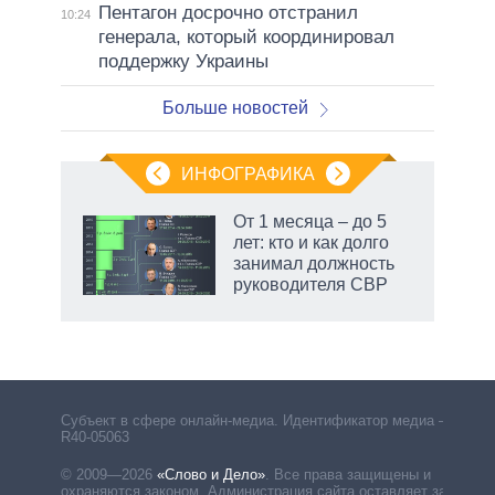
Пентагон досрочно отстранил
10:24
генерала, который координировал
поддержку Украины
Больше новостей
ИНФОГРАФИКА
От 1 месяца – до 5
лет: кто и как долго
не за
занимал должность
асть
руководителя СВР
елью
маги
Субъект в сфере онлайн-медиа. Идентификатор медиа –
R40-05063
© 2009—2026
«Слово и Дело»
.
Все права защищены и
охраняются законом. Администрация сайта оставляет за