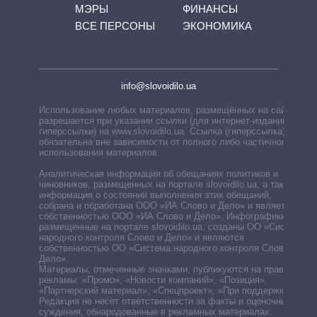
МЭРЫ
ФИНАНСЫ
ВСЕ ПЕРСОНЫ
ЭКОНОМИКА
info@slovoidilo.ua
Использование любых материалов, размещённых на сайте,
разрешается при указании ссылки (для интернет-изданий —
гиперссылки) на www.slovoidilo.ua. Ссылка (гиперссылка)
обязательна вне зависимости от полного либо частичного
использования материалов.
Аналитическая информация об обещаниях политиков и
чиновников, размещенных на портале slovoidilo.ua, а также
информация о состоянии выполнения этих обещаний,
собрана и обработана ООО «ИА Слово и Дело» и является
собственностью ООО «ИА Слово и Дело». Инфографики,
размещенные на портале slovoidilo.ua, созданы ОО «Система
народного контроля Слово и Дело» и являются
собственностью ОО «Система народного контроля Слово и
Дело».
Материалы, отмеченные значками, публикуются на правах
рекламы: «Промо», «Новости компаний», «Позиция»,
«Партнерский материал», «Спецпроект», «При поддержке».
Редакция не несет ответственности за факты и оценочные
суждения, обнародованные в рекламных материалах.