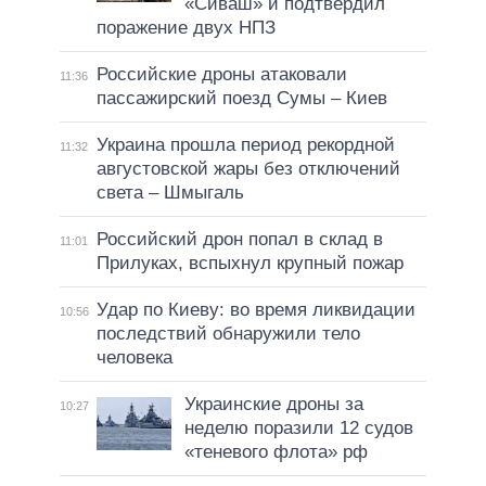
«Сиваш» и подтвердил
поражение двух НПЗ
Российские дроны атаковали
11:36
пассажирский поезд Сумы – Киев
Украина прошла период рекордной
11:32
августовской жары без отключений
света – Шмыгаль
Российский дрон попал в склад в
11:01
Прилуках, вспыхнул крупный пожар
Удар по Киеву: во время ликвидации
10:56
последствий обнаружили тело
человека
Украинские дроны за
10:27
неделю поразили 12 судов
«теневого флота» рф