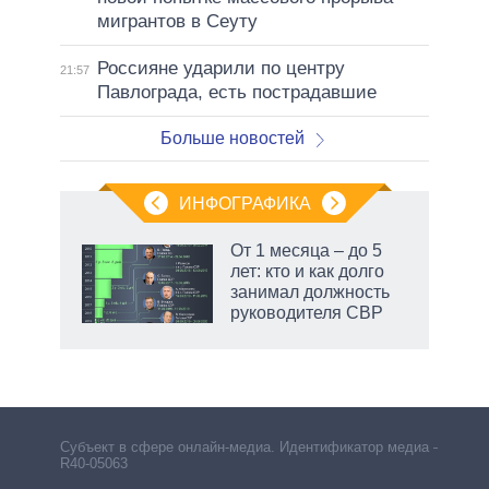
мигрантов в Сеуту
Россияне ударили по центру
21:57
Павлограда, есть пострадавшие
Больше новостей
ИНФОГРАФИКА
 как
От 1 месяца – до 5
чипы
лет: кто и как долго
ды и
занимал должность
т на
руководителя СВР
маги
Субъект в сфере онлайн-медиа. Идентификатор медиа –
R40-05063