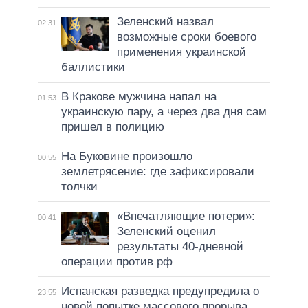
Зеленский назвал
02:31
возможные сроки боевого
применения украинской
баллистики
В Кракове мужчина напал на
01:53
украинскую пару, а через два дня сам
пришел в полицию
На Буковине произошло
00:55
землетрясение: где зафиксировали
толчки
«Впечатляющие потери»:
00:41
Зеленский оценил
результаты 40-дневной
операции против рф
Испанская разведка предупредила о
23:55
новой попытке массового прорыва