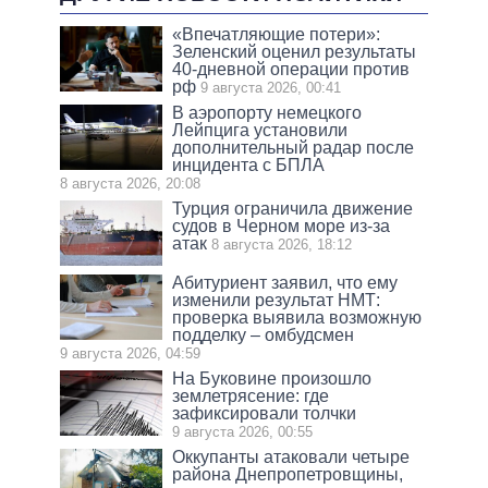
«Впечатляющие потери»:
Зеленский оценил результаты
40-дневной операции против
рф
9 августа 2026, 00:41
В аэропорту немецкого
Лейпцига установили
дополнительный радар после
инцидента с БПЛА
8 августа 2026, 20:08
Турция ограничила движение
судов в Черном море из-за
атак
8 августа 2026, 18:12
Абитуриент заявил, что ему
изменили результат НМТ:
проверка выявила возможную
подделку – омбудсмен
9 августа 2026, 04:59
На Буковине произошло
землетрясение: где
зафиксировали толчки
9 августа 2026, 00:55
Оккупанты атаковали четыре
района Днепропетровщины,