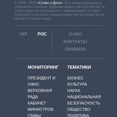
© 2009—2026
«Слово и Дело»
.
Все права защищены и
охраняются законом. Администрация сайта оставляет за
собой право не соглашаться с информацией, которая
публикуется на сайте, владельцами или авторами которой
являются третьи лица.
УКР
РОС
О НАС
КОНТАКТЫ
ПРАВИЛА
МОНИТОРИНГ
ТЕМАТИКИ
ПРЕЗИДЕНТ И
БИЗНЕС
ОФИС
КУЛЬТУРА
ВЕРХОВНАЯ
НАУКА
РАДА
НАЦИОНАЛЬНАЯ
КАБИНЕТ
БЕЗОПАСНОСТЬ
МИНИСТРОВ
ОБЩЕСТВО
ГЛАВЫ
ПОЛИТИКА