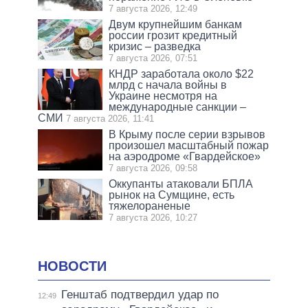
7 августа 2026, 12:49
Двум крупнейшим банкам
россии грозит кредитный
кризис – разведка
7 августа 2026, 07:51
КНДР заработала около $22
млрд с начала войны в
Украине несмотря на
международные санкции –
СМИ
7 августа 2026, 11:41
В Крыму после серии взрывов
произошел масштабный пожар
на аэродроме «Гвардейское»
7 августа 2026, 09:58
Оккупанты атаковали БПЛА
рынок на Сумщине, есть
тяжелораненые
7 августа 2026, 10:27
НОВОСТИ
Генштаб подтвердил удар по
12:49