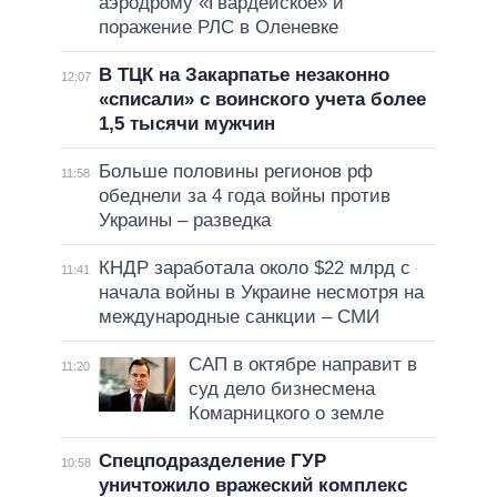
аэродрому «Гвардейское» и
поражение РЛС в Оленевке
В ТЦК на Закарпатье незаконно
12:07
«списали» с воинского учета более
1,5 тысячи мужчин
Больше половины регионов рф
11:58
обеднели за 4 года войны против
Украины – разведка
КНДР заработала около $22 млрд с
11:41
начала войны в Украине несмотря на
международные санкции – СМИ
САП в октябре направит в
11:20
суд дело бизнесмена
Комарницкого о земле
Спецподразделение ГУР
10:58
уничтожило вражеский комплекс