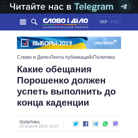
УКР
РОС
НОВОСТИ
ОБЕЩАНИЯ
ЛЕНТА
ПОЛИТИКА
Слово и Дело
›
Лента публикаций
›
Политика
СОБЫТИЯ
ЭКОНОМИКА
ПОЛИТИКИ
Какие обещания
СТАТЬИ
ОБЩЕСТВО
Порошенко должен
ИНФОГРАФИКА
МНЕНИЯ
МИР
ВСЕ ПОЛИТИКИ
успеть выполнить до
ОБЗОРЫ
ПРЕЗИДЕНТ И ОФИС
ВИДЕО
ДАЙДЖЕСТЫ
ВЕРХОВНАЯ РАДА
конца каденции
ПОДДЕРЖАТЬ
КАБИНЕТ МИНИСТРОВ
ГЛАВЫ ОБЛАДМИНИСТРАЦИЙ
СРАВНЕНИЕ ПОЛИТИКОВ
ПОЛИТИКА
МЭРЫ
23 апреля 2019, 15:15
ВСЕ ПЕРСОНЫ