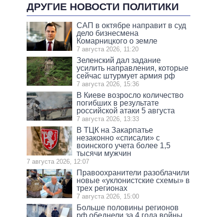
ДРУГИЕ НОВОСТИ ПОЛИТИКИ
САП в октябре направит в суд
дело бизнесмена
Комарницкого о земле
7 августа 2026, 11:20
Зеленский дал задание
усилить направления, которые
сейчас штурмует армия рф
7 августа 2026, 15:36
В Киеве возросло количество
погибших в результате
российской атаки 5 августа
7 августа 2026, 13:33
В ТЦК на Закарпатье
незаконно «списали» с
воинского учета более 1,5
тысячи мужчин
7 августа 2026, 12:07
Правоохранители разоблачили
новые «уклонистские схемы» в
трех регионах
7 августа 2026, 15:00
Больше половины регионов
рф обеднели за 4 года войны