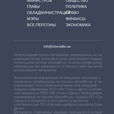
МИНИСТРОВ
ОБЩЕСТВО
ГЛАВЫ
ПОЛИТИКА
ОБЛАДМИНИСТРАЦИЙ
ПРАВО
МЭРЫ
ФИНАНСЫ
ВСЕ ПЕРСОНЫ
ЭКОНОМИКА
info@slovoidilo.ua
Использование любых материалов, размещённых на сайте,
разрешается при указании ссылки (для интернет-изданий —
гиперссылки) на www.slovoidilo.ua. Ссылка (гиперссылка)
обязательна вне зависимости от полного либо частичного
использования материалов.
Аналитическая информация об обещаниях политиков и
чиновников, размещенных на портале slovoidilo.ua, а также
информация о состоянии выполнения этих обещаний,
собрана и обработана ООО «ИА Слово и Дело» и является
собственностью ООО «ИА Слово и Дело». Инфографики,
размещенные на портале slovoidilo.ua, созданы ОО «Система
народного контроля Слово и Дело» и являются
собственностью ОО «Система народного контроля Слово и
Дело».
Материалы, отмеченные значками, публикуются на правах