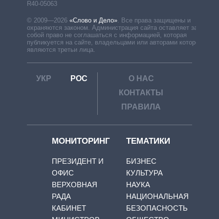
R40-05063
© 2009—2026
«Слово и Дело»
.
Все права защищены и
охраняются законом. Администрация сайта оставляет за
собой право не соглашаться с информацией, которая
публикуется на сайте, владельцами или авторами которой
являются третьи лица.
УКР
РОС
О НАС
КОНТАКТЫ
ПРАВИЛА
МОНИТОРИНГ
ТЕМАТИКИ
ПРЕЗИДЕНТ И
БИЗНЕС
ОФИС
КУЛЬТУРА
ВЕРХОВНАЯ
НАУКА
РАДА
НАЦИОНАЛЬНАЯ
КАБИНЕТ
БЕЗОПАСНОСТЬ