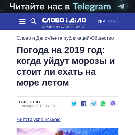
УКР
РОС
НОВОСТИ
Слово и Дело
›
Лента публикаций
›
Общество
Погода на 2019 год:
ОБЕЩАНИЯ
ЛЕНТА
ПОЛИТИКА
когда уйдут морозы и
СОБЫТИЯ
ЭКОНОМИКА
ПОЛИТИКИ
стоит ли ехать на
СТАТЬИ
ОБЩЕСТВО
ИНФОГРАФИКА
МНЕНИЯ
МИР
ВСЕ ПОЛИТИКИ
море летом
ОБЗОРЫ
ПРЕЗИДЕНТ И ОФИС
ВИДЕО
ДАЙДЖЕСТЫ
ВЕРХОВНАЯ РАДА
ОБЩЕСТВО
ПОДДЕРЖАТЬ
КАБИНЕТ МИНИСТРОВ
1 января 2019, 14:00
ГЛАВЫ ОБЛАДМИНИСТРАЦИЙ
СРАВНЕНИЕ ПОЛИТИКОВ
Читати українською
МЭРЫ
ВСЕ ПЕРСОНЫ