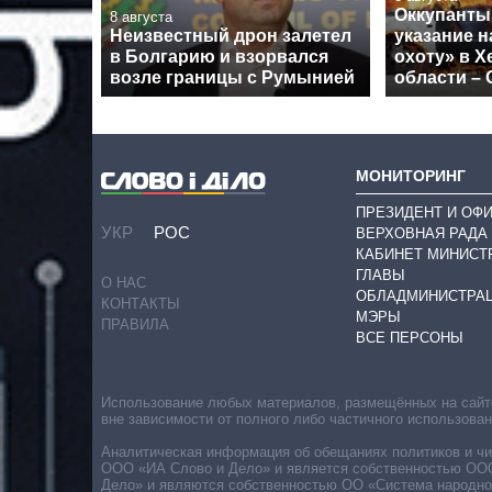
Оккупанты
8 августа
Неизвестный дрон залетел
указание 
в Болгарию и взорвался
охоту» в Х
возле границы с Румынией
области –
МОНИТОРИНГ
ПРЕЗИДЕНТ И ОФ
УКР
РОС
ВЕРХОВНАЯ РАДА
КАБИНЕТ МИНИСТ
ГЛАВЫ
О НАС
ОБЛАДМИНИСТРА
КОНТАКТЫ
МЭРЫ
ПРАВИЛА
ВСЕ ПЕРСОНЫ
Использование любых материалов, размещённых на сайте,
вне зависимости от полного либо частичного использова
Аналитическая информация об обещаниях политиков и чин
ООО «ИА Слово и Дело» и является собственностью ООО 
Дело» и являются собственностью ОО «Система народног