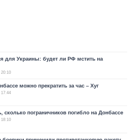
я для Украины: будет ли РФ мстить на
 20:10
нбассе можно прекратить за час – Хуг
 17:44
, сколько пограничников погибло на Донбассе
 18:10
е боевики применили противотанковую ракету,