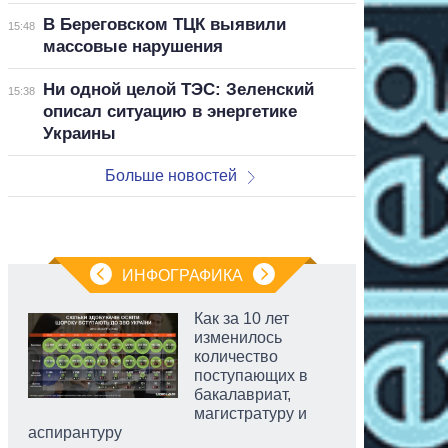
В Береговском ТЦК выявили
15:48
массовые нарушения
Ни одной целой ТЭС: Зеленский
15:38
описал ситуацию в энергетике
Украины
Больше новостей
ИНФОГРАФИКА
Как за 10 лет
изменилось
количество
поступающих в
бакалавриат,
магистратуру и
аспирантуру