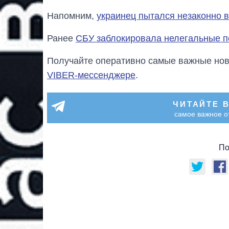
Напомним,
украинец пытался незаконно 
Ранее
СБУ заблокировала нелегальные п
Получайте оперативно самые важные ново
VIBER-мессенджере
.
ЧИТАЙТЕ 
самое важное о
По