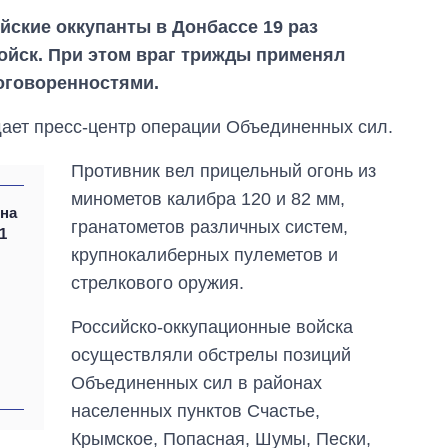
ийские оккупанты в Донбассе 19 раз
ойск. При этом враг трижды применял
оговоренностями.
щает пресс-центр операции Объединенных сил.
Противник вел прицельный огонь из
минометов калибра 120 и 82 мм,
 на
гранатометов различных систем,
1
крупнокалиберных пулеметов и
стрелкового оружия.
От 1 месяца – до 5
Российско-оккупационные войска
лет: кто и как долго
осуществляли обстрелы позиций
занимал
должность
Объединенных сил в районах
руководителя СВР
населенных пунктов Счастье,
Крымское, Попасная, Шумы, Пески,