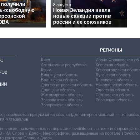
 получили
8 августа
на «свободную
Новая Зеландия ввела
ерсонской
новые санкции против
 ОВА
россии и ее союзников
РЕГИОНЫ
Киев
Ивано-Франковская об
ИС
Автономная республика
Киевская область
Крым
Кировоградская област
РОВ
Винницкая область
Луганская область
Волынская область
Львовская область
ЦИЙ
Днепропетровская область
Николаевская область
Донецкая область
Одесская область
Житомирская область
Полтавская область
Закарпатская область
Ровенская область
Запорожская область
 разрешается при указании ссылки (для интернет-изданий — гиперссылки
ния материалов.
овников, размещенных на портале slovoidilo.ua, а также информация о 
«ИА Слово и Дело». Инфографики, размещенные на портале slovoidilo.
о контроля Слово и Дело».