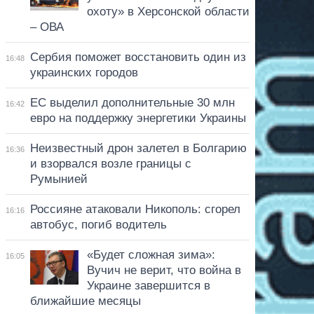
охоту» в Херсонской области
– ОВА
Сербия поможет восстановить один из
16:48
украинских городов
ЕС выделил дополнительные 30 млн
16:42
евро на поддержку энергетики Украины
Неизвестный дрон залетел в Болгарию
16:36
и взорвался возле границы с
Румынией
Россияне атаковали Никополь: сгорел
16:16
автобус, погиб водитель
«Будет сложная зима»:
16:05
Вучич не верит, что война в
Украине завершится в
ближайшие месяцы