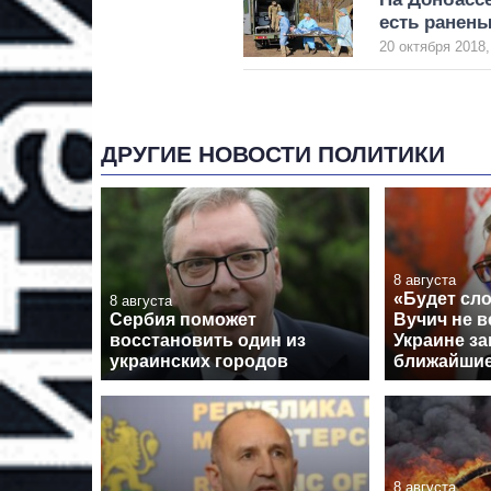
есть ранен
20 октября 2018,
ДРУГИЕ НОВОСТИ ПОЛИТИКИ
8 августа
«Будет сло
8 августа
Сербия поможет
Вучич не в
восстановить один из
Украине за
украинских городов
ближайши
8 августа