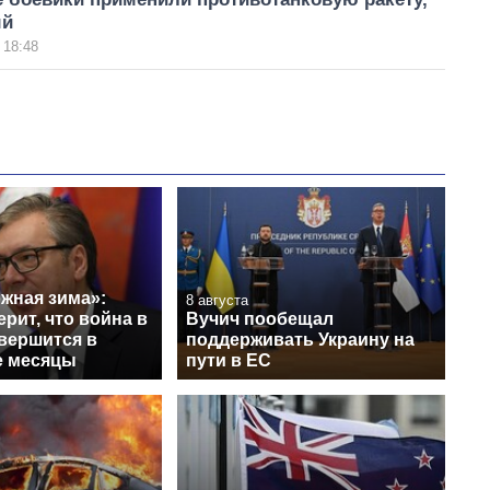
ый
 18:48
жная зима»:
8 августа
ерит, что война в
Вучич пообещал
вершится в
поддерживать Украину на
е месяцы
пути в ЕС