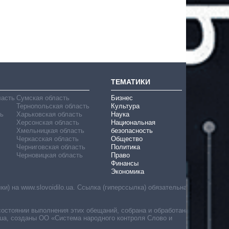
ТЕМАТИКИ
ласть
Сумская область
Бизнес
Тернопольская область
Культура
ь
Харьковская область
Наука
Херсонская область
Национальная
Хмельницкая область
безопасность
Черкасская область
Общество
Черниговская область
Политика
Черновицкая область
Право
Финансы
Экономика
) на www.slovoidilo.ua. Ссылка (гиперссылка) обязательна
состоянии выполнения этих обещаний, собрана и обработана
ua, созданы ОО «Система народного контроля Слово и