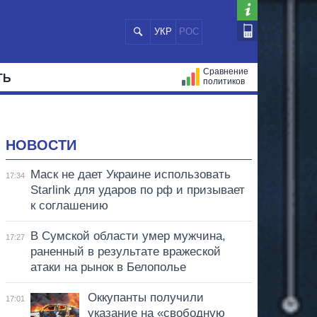
УКР
РОС
Сравнение
ТЬ
политиков
СТРАЦИЙ
МЭРЫ
ВСЕ ПЕРСОНЫ
НОВОСТИ
Маск не дает Украине использовать
17:34
Starlink для ударов по рф и призывает
к соглашению
В Сумской области умер мужчина,
17:27
раненный в результате вражеской
атаки на рынок в Белополье
Оккупанты получили
17:01
указание на «свободную