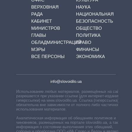
ВЕРХОВНАЯ
НАУКА
РАДА
НАЦИОНАЛЬНАЯ
КАБИНЕТ
БЕЗОПАСНОСТЬ
МИНИСТРОВ
ОБЩЕСТВО
ГЛАВЫ
ПОЛИТИКА
ОБЛАДМИНИСТРАЦИЙ
ПРАВО
МЭРЫ
ФИНАНСЫ
ВСЕ ПЕРСОНЫ
ЭКОНОМИКА
info@slovoidilo.ua
Использование любых материалов, размещённых на сайте,
разрешается при указании ссылки (для интернет-изданий —
гиперссылки) на www.slovoidilo.ua. Ссылка (гиперссылка)
обязательна вне зависимости от полного либо частичного
использования материалов.
Аналитическая информация об обещаниях политиков и
чиновников, размещенных на портале slovoidilo.ua, а также
информация о состоянии выполнения этих обещаний,
собрана и обработана ООО «ИА Слово и Дело» и является