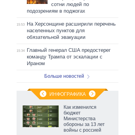
сотни людей по
подозрениям в поджогах
На Херсонщине расширили перечень
15:53
населенных пунктов для
обязательной эвакуации
Главный генерал США предостерег
15:34
команду Трампа от эскалации с
Ираном
Больше новостей
ИНФОГРАФИКА
 как
Как изменился
чипы
бюджет
ды и
Министерства
т на
обороны за 13 лет
войны с россией