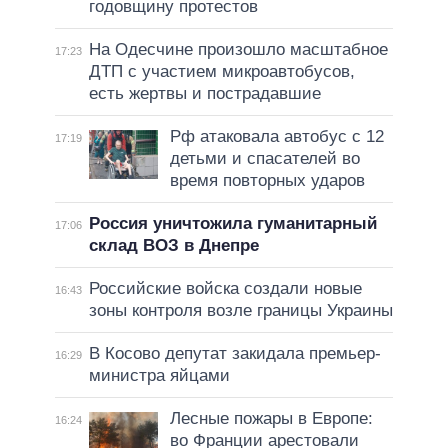
годовщину протестов
На Одесчине произошло масштабное
17:23
ДТП с участием микроавтобусов,
есть жертвы и пострадавшие
Рф атаковала автобус с 12
17:19
детьми и спасателей во
время повторных ударов
Россия уничтожила гуманитарный
17:06
склад ВОЗ в Днепре
Российские войска создали новые
16:43
зоны контроля возле границы Украины
В Косово депутат закидала премьер-
16:29
министра яйцами
Лесные пожары в Европе:
16:24
во Франции арестовали