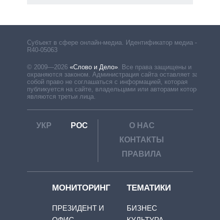
Субъект в сфере онлайн-медиа. Идентификатор медиа –
R40-05063
© 2009—2026
«Слово и Дело»
.
Все права защищены и
охраняются законом. Администрация сайта оставляет за
собой право не соглашаться с информацией, которая
публикуется на сайте, владельцами или авторами которой
являются третьи лица.
УКР
РОС
О НАС
КОНТАКТЫ
ПРАВИЛА
МОНИТОРИНГ
ТЕМАТИКИ
ПРЕЗИДЕНТ И
БИЗНЕС
ОФИС
КУЛЬТУРА