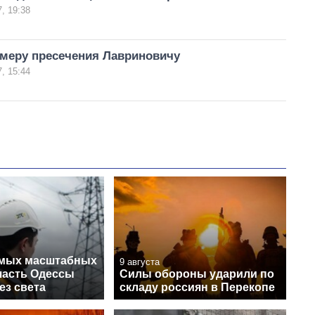
, 19:38
 меру пресечения Лавриновичу
, 15:44
амых масштабных
9 августа
 часть Одессы
Силы обороны ударили по
ез света
складу россиян в Перекопе