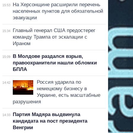
На Херсонщине расширили перечень
15:53
населенных пунктов для обязательной
эвакуации
Главный генерал США предостерег
15:34
команду Трампа от эскалации с
Ираном
В Молдове раздался взрыв,
15:09
правоохранители нашли обломки
БПЛА
Россия ударила по
14:42
немецкому бизнесу в
Украине, есть масштабные
разрушения
Партия Мадяра выдвинула
14:33
кандидата на пост президента
Венгрии