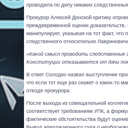
проводила по делу никаких следственных
Прокурор Алексей Донской критику опрове
преждевременной оценки доказательств. 
манипулирует, указывая на тот факт, что 
следственного относительно Лавриновича
«Какой смысл проводить следственные д
Конституции отказывается от дачи по
В ответ Солодко назвал выступление про
что если тот еще раз скажет о каких-то м
отводе прокурора.
После выхода из совещательной коллегия
соответствует требованиям УПК, а форму
фактические обстоятельства будут оценив
Вывод апелляционного суда о необоснов