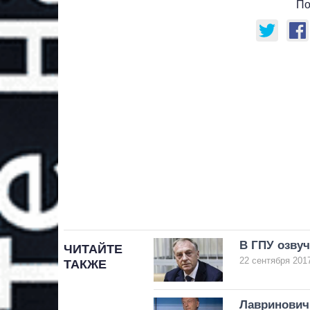
По
В ГПУ озву
ЧИТАЙТЕ
22 сентября 2017
ТАКЖЕ
Лавринович