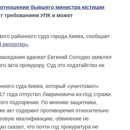
 отношении бывшего министра юстиции
т требованиям УПК и может
кого районного суда города Киева, сообщает
 репортер»
.
 заседания адвокат Евгений Солодко заявлял
о акта прокурору. Суд это ходатайство не
нного суда Киева, который «уничтожил»
Как изменился
17 года отпустил Лавриновича из-под стражи,
бюджет
ного подозрения. По мнению защитника,
Министерства
обороны за 13 лет
же акт содержит противоречия относительно
войны с россией
авовую квалификацию, обвинение не
о сказал, что почти год прокуратура не