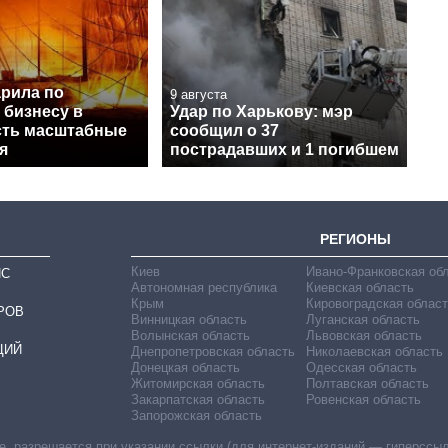
арила по
9 августа
 бизнесу в
Удар по Харькову: мэр
есть масштабные
сообщил о 37
я
пострадавших и 1 погибшем
РЕГИОНЫ
Киев
Ивано-Франковская об
ИС
Автономная республика
Киевская область
Крым
Кировоградская област
РОВ
Винницкая область
Луганская область
Волынская область
Львовская область
ЦИЙ
Днепропетровская область
Николаевская область
Донецкая область
Одесская область
Житомирская область
Полтавская область
Закарпатская область
Ровенская область
Запорожская область
 разрешается при указании ссылки (для интернет-изданий — гиперссылки