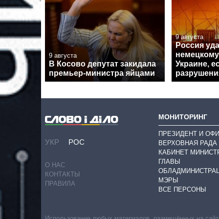
9 августа
Россия уд
немецкому
9 августа
В Косово депутат закидала
Украине, 
премьер-министра яйцами
разрушени
МОНИТОРИНГ
ПРЕЗИДЕНТ И ОФ
УКР
РОС
ВЕРХОВНАЯ РАДА
КАБИНЕТ МИНИСТ
ГЛАВЫ
О НАС
ОБЛАДМИНИСТРА
КОНТАКТЫ
МЭРЫ
ПРАВИЛА
ВСЕ ПЕРСОНЫ
Использование любых материалов, размещённых на сайте,