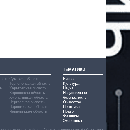
ТЕМАТИКИ
ласть
Сумская область
Бизнес
Тернопольская область
Культура
ь
Харьковская область
Наука
Херсонская область
Национальная
Хмельницкая область
безопасность
Черкасская область
Общество
Черниговская область
Политика
Черновицкая область
Право
Финансы
Экономика
) на www.slovoidilo.ua. Ссылка (гиперссылка) обязательна