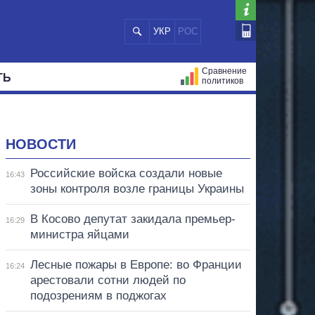
УКР
РОС
Сравнение
ТЬ
политиков
СТРАЦИЙ
МЭРЫ
ВСЕ ПЕРСОНЫ
НОВОСТИ
Российские войска создали новые
16:43
зоны контроля возле границы Украины
В Косово депутат закидала премьер-
16:29
министра яйцами
Лесные пожары в Европе: во Франции
16:24
арестовали сотни людей по
подозрениям в поджогах