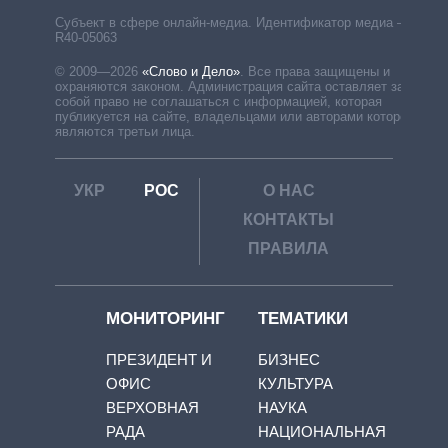
Субъект в сфере онлайн-медиа. Идентификатор медиа –
R40-05063
© 2009—2026
«Слово и Дело»
.
Все права защищены и
охраняются законом. Администрация сайта оставляет за
собой право не соглашаться с информацией, которая
публикуется на сайте, владельцами или авторами которой
являются третьи лица.
УКР
РОС
О НАС
КОНТАКТЫ
ПРАВИЛА
МОНИТОРИНГ
ТЕМАТИКИ
ПРЕЗИДЕНТ И
БИЗНЕС
ОФИС
КУЛЬТУРА
ВЕРХОВНАЯ
НАУКА
РАДА
НАЦИОНАЛЬНАЯ