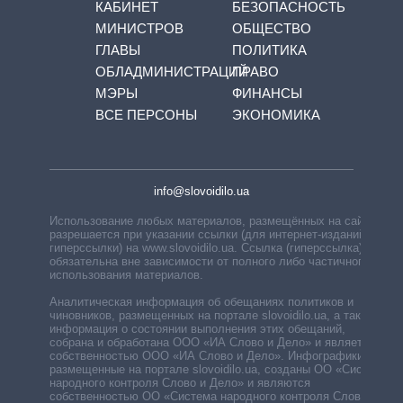
КАБИНЕТ
БЕЗОПАСНОСТЬ
МИНИСТРОВ
ОБЩЕСТВО
ГЛАВЫ
ПОЛИТИКА
ОБЛАДМИНИСТРАЦИЙ
ПРАВО
МЭРЫ
ФИНАНСЫ
ВСЕ ПЕРСОНЫ
ЭКОНОМИКА
info@slovoidilo.ua
Использование любых материалов, размещённых на сайте,
разрешается при указании ссылки (для интернет-изданий —
гиперссылки) на www.slovoidilo.ua. Ссылка (гиперссылка)
обязательна вне зависимости от полного либо частичного
использования материалов.
Аналитическая информация об обещаниях политиков и
чиновников, размещенных на портале slovoidilo.ua, а также
информация о состоянии выполнения этих обещаний,
собрана и обработана ООО «ИА Слово и Дело» и является
собственностью ООО «ИА Слово и Дело». Инфографики,
размещенные на портале slovoidilo.ua, созданы ОО «Система
народного контроля Слово и Дело» и являются
собственностью ОО «Система народного контроля Слово и