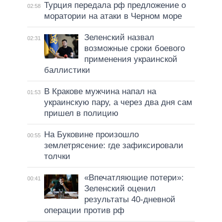
Турция передала рф предложение о
02:58
моратории на атаки в Черном море
Зеленский назвал
02:31
возможные сроки боевого
применения украинской
баллистики
В Кракове мужчина напал на
01:53
украинскую пару, а через два дня сам
пришел в полицию
На Буковине произошло
00:55
землетрясение: где зафиксировали
толчки
«Впечатляющие потери»:
00:41
Зеленский оценил
результаты 40-дневной
операции против рф