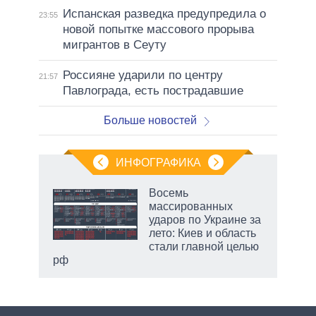
Испанская разведка предупредила о
23:55
новой попытке массового прорыва
мигрантов в Сеуту
Россияне ударили по центру
21:57
Павлограда, есть пострадавшие
Больше новостей
ИНФОГРАФИКА
 5
Восемь
го
массированных
сть
ударов по Украине за
ВР
лето: Киев и область
стали главной целью
рф