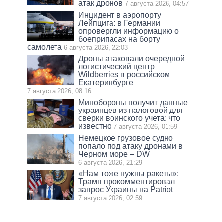
атак дронов
7 августа 2026, 04:57
Инцидент в аэропорту
Лейпцига: в Германии
опровергли информацию о
боеприпасах на борту
самолета
6 августа 2026, 22:03
Дроны атаковали очередной
логистический центр
Wildberries в российском
Екатеринбурге
7 августа 2026, 08:16
Минобороны получит данные
украинцев из налоговой для
сверки воинского учета: что
известно
7 августа 2026, 01:59
Немецкое грузовое судно
попало под атаку дронами в
Черном море – DW
6 августа 2026, 21:29
«Нам тоже нужны ракеты»:
Трамп прокомментировал
запрос Украины на Patriot
7 августа 2026, 02:59