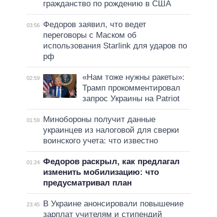
гражданство по рождению в США
Федоров заявил, что ведет
03:56
переговоры с Маском об
использования Starlink для ударов по
рф
«Нам тоже нужны ракеты»:
02:59
Трамп прокомментировал
запрос Украины на Patriot
Минобороны получит данные
01:59
украинцев из налоговой для сверки
воинского учета: что известно
Федоров раскрыл, как предлагал
01:24
изменить мобилизацию: что
предусматривал план
В Украине анонсировали повышение
23:45
зарплат учителям и стипендий