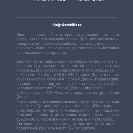
info@slovoidilo.ua
Использование любых материалов, размещённых на сайте,
разрешается при указании ссылки (для интернет-изданий —
гиперссылки) на www.slovoidilo.ua. Ссылка (гиперссылка)
обязательна вне зависимости от полного либо частичного
использования материалов.
Аналитическая информация об обещаниях политиков и
чиновников, размещенных на портале slovoidilo.ua, а также
информация о состоянии выполнения этих обещаний,
собрана и обработана ООО «ИА Слово и Дело» и является
собственностью ООО «ИА Слово и Дело». Инфографики,
размещенные на портале slovoidilo.ua, созданы ОО «Система
народного контроля Слово и Дело» и являются
собственностью ОО «Система народного контроля Слово и
Дело».
Материалы, отмеченные значками, публикуются на правах
рекламы: «Промо», «Новости компаний», «Позиция»,
«Партнерский материал», «Спецпроект», «При поддержке».
Редакция не несет ответственности за факты и оценочные
суждения, обнародованные в рекламных материалах.
Согласно украинскому законодательству ответственность за
содержание рекламы несет рекламодатель.