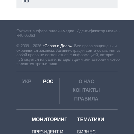
рф
Субъект в сфере онлайн-медиа. Идентификатор медиа –
R40-05063
© 2009—2026
«Слово и Дело»
.
Все права защищены и
охраняются законом. Администрация сайта оставляет за
собой право не соглашаться с информацией, которая
публикуется на сайте, владельцами или авторами которой
являются третьи лица.
УКР
РОС
О НАС
КОНТАКТЫ
ПРАВИЛА
МОНИТОРИНГ
ТЕМАТИКИ
ПРЕЗИДЕНТ И
БИЗНЕС