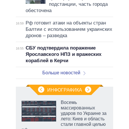
подстанции, часть города
обесточена
Рф готовит атаки на объекты стран
16:59
Балтии с использованием украинских
дронов – разведка
СБУ подтвердила поражение
16:55
Ярославского НПЗ и вражеских
кораблей в Керчи
Больше новостей
ИНФОГРАФИКА
Восемь
о
массированных
ударов по Украине за
лето: Киев и область
ic
стали главной целью