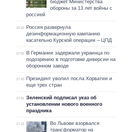
бюджет Министерства
обороны за 13 лет войны с
россией
Россия развернула
18:20
дезинформационную кампанию
касательно Курской операции – ЦПД
В Германии задержали украинца по
17:52
подозрению в подготовке диверсии на
оборонном заводе
Президент уволил посла Хорватии и
17:43
еще трех стран
Зеленский подписал указ об
17:41
установлении нового военного
праздника
Во Львове взорвался
17:12
трансформатор на