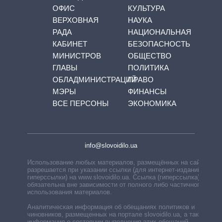
ОФИС
КУЛЬТУРА
ВЕРХОВНАЯ
НАУКА
РАДА
НАЦИОНАЛЬНАЯ
КАБИНЕТ
БЕЗОПАСНОСТЬ
МИНИСТРОВ
ОБЩЕСТВО
ГЛАВЫ
ПОЛИТИКА
ОБЛАДМИНИСТРАЦИЙ
ПРАВО
МЭРЫ
ФИНАНСЫ
ВСЕ ПЕРСОНЫ
ЭКОНОМИКА
info@slovoidilo.ua
Использование любых материалов, размещённых на сайте,
разрешается при указании ссылки (для интернет-изданий —
гиперссылки) на www.slovoidilo.ua. Ссылка (гиперссылка)
обязательна вне зависимости от полного либо частичного
использования материалов.
Аналитическая информация об обещаниях политиков и
чиновников, размещенных на портале slovoidilo.ua, а также
информация о состоянии выполнения этих обещаний,