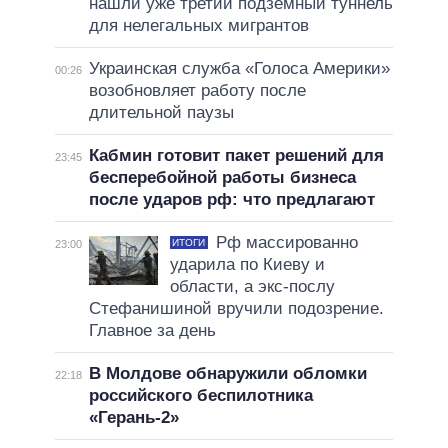
нашли уже третий подземный туннель
для нелегальных мигрантов
Украинская служба «Голоса Америки»
00:26
возобновляет работу после
длительной паузы
Кабмин готовит пакет решений для
23:45
бесперебойной работы бизнеса
после ударов рф: что предлагают
Рф массированно
ИТОГИ
23:00
ударила по Киеву и
области, а экс-послу
Стефанишиной вручили подозрение.
Главное за день
В Молдове обнаружили обломки
22:18
российского беспилотника
«Герань-2»