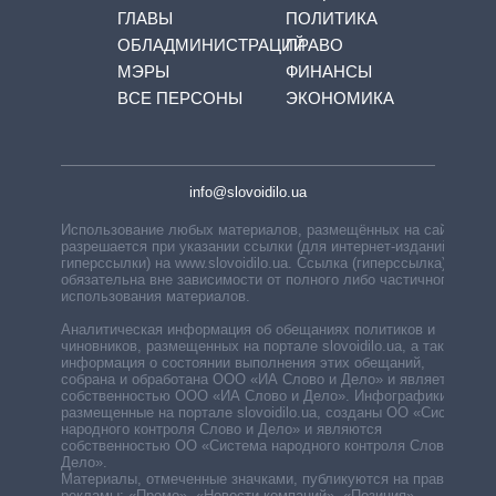
ГЛАВЫ
ПОЛИТИКА
ОБЛАДМИНИСТРАЦИЙ
ПРАВО
МЭРЫ
ФИНАНСЫ
ВСЕ ПЕРСОНЫ
ЭКОНОМИКА
info@slovoidilo.ua
Использование любых материалов, размещённых на сайте,
разрешается при указании ссылки (для интернет-изданий —
гиперссылки) на www.slovoidilo.ua. Ссылка (гиперссылка)
обязательна вне зависимости от полного либо частичного
использования материалов.
Аналитическая информация об обещаниях политиков и
чиновников, размещенных на портале slovoidilo.ua, а также
информация о состоянии выполнения этих обещаний,
собрана и обработана ООО «ИА Слово и Дело» и является
собственностью ООО «ИА Слово и Дело». Инфографики,
размещенные на портале slovoidilo.ua, созданы ОО «Система
народного контроля Слово и Дело» и являются
собственностью ОО «Система народного контроля Слово и
Дело».
Материалы, отмеченные значками, публикуются на правах
рекламы: «Промо», «Новости компаний», «Позиция»,