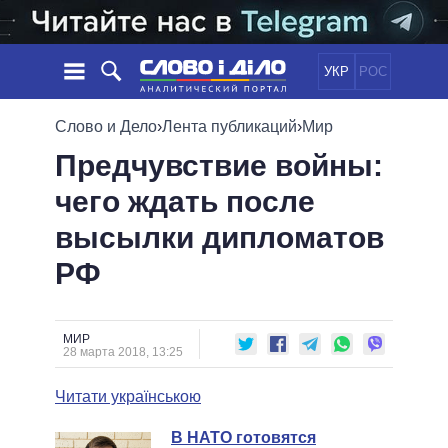
УКР
РОС
НОВОСТИ
Слово и Дело
›
Лента публикаций
›
Мир
Предчувствие войны:
ОБЕЩАНИЯ
ЛЕНТА
ПОЛИТИКА
чего ждать после
СОБЫТИЯ
ЭКОНОМИКА
ПОЛИТИКИ
высылки дипломатов
СТАТЬИ
ОБЩЕСТВО
ИНФОГРАФИКА
МНЕНИЯ
МИР
ВСЕ ПОЛИТИКИ
РФ
ОБЗОРЫ
ПРЕЗИДЕНТ И ОФИС
ВИДЕО
ДАЙДЖЕСТЫ
ВЕРХОВНАЯ РАДА
МИР
ПОДДЕРЖАТЬ
КАБИНЕТ МИНИСТРОВ
28 марта 2018, 13:25
ГЛАВЫ ОБЛАДМИНИСТРАЦИЙ
СРАВНЕНИЕ ПОЛИТИКОВ
Читати українською
МЭРЫ
ВСЕ ПЕРСОНЫ
В НАТО готовятся