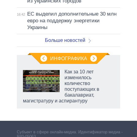
из украинских городов
ЕС выделил дополнительные 30 млн
16:42
евро на поддержку энергетики
Украины
Больше новостей
ИНФОГРАФИКА
Как за 10 лет
изменилось
не за
количество
асть
поступающих в
елью
бакалавриат,
магистратуру и аспирантуру
Субъект в сфере онлайн-медиа. Идентификатор медиа –
R40-05063