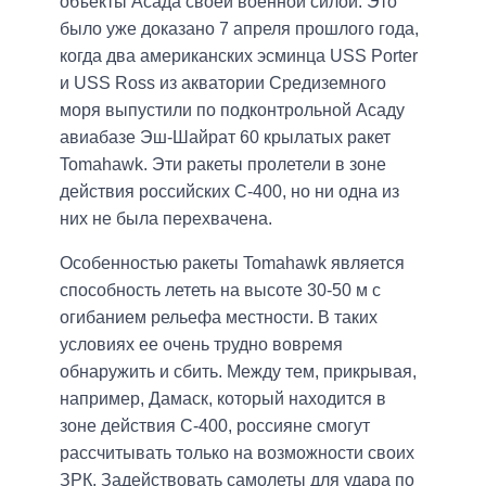
объекты Асада своей военной силой. Это
было уже доказано 7 апреля прошлого года,
когда два американских эсминца USS Porter
и USS Ross из акватории Средиземного
моря выпустили по подконтрольной Асаду
авиабазе Эш-Шайрат 60 крылатых ракет
Tomahawk. Эти ракеты пролетели в зоне
действия российских С-400, но ни одна из
них не была перехвачена.
Особенностью ракеты Tomahawk является
способность лететь на высоте 30-50 м с
огибанием рельефа местности. В таких
условиях ее очень трудно вовремя
обнаружить и сбить. Между тем, прикрывая,
например, Дамаск, который находится в
зоне действия С-400, россияне смогут
рассчитывать только на возможности своих
ЗРК. Задействовать самолеты для удара по