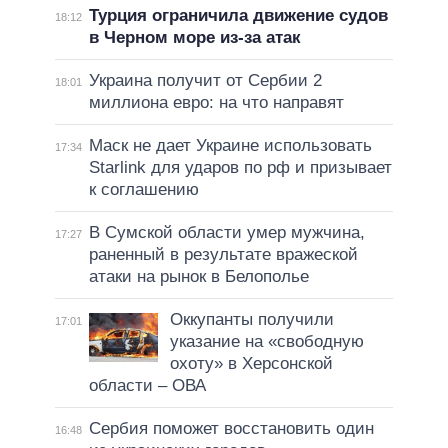
Турция ограничила движение судов
18:12
в Черном море из-за атак
Украина получит от Сербии 2
18:01
миллиона евро: на что направят
Маск не дает Украине использовать
17:34
Starlink для ударов по рф и призывает
к соглашению
В Сумской области умер мужчина,
17:27
раненный в результате вражеской
атаки на рынок в Белополье
Оккупанты получили
17:01
указание на «свободную
охоту» в Херсонской
области – ОВА
Сербия поможет восстановить один
16:48