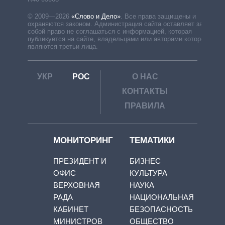
© 2009—2026
«Слово и Дело»
.
Все права защищены и
охраняются законом. Администрация сайта оставляет за
собой право не соглашаться с информацией, которая
публикуется на сайте, владельцами или авторами которой
являются третьи лица.
УКР
РОС
О НАС
КОНТАКТЫ
ПРАВИЛА
МОНИТОРИНГ
ТЕМАТИКИ
ПРЕЗИДЕНТ И
БИЗНЕС
ОФИС
КУЛЬТУРА
ВЕРХОВНАЯ
НАУКА
РАДА
НАЦИОНАЛЬНАЯ
КАБИНЕТ
БЕЗОПАСНОСТЬ
МИНИСТРОВ
ОБЩЕСТВО