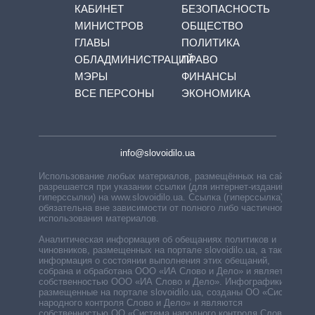
КАБИНЕТ
БЕЗОПАСНОСТЬ
МИНИСТРОВ
ОБЩЕСТВО
ГЛАВЫ
ПОЛИТИКА
ОБЛАДМИНИСТРАЦИЙ
ПРАВО
МЭРЫ
ФИНАНСЫ
ВСЕ ПЕРСОНЫ
ЭКОНОМИКА
info@slovoidilo.ua
Использование любых материалов, размещённых на сайте,
разрешается при указании ссылки (для интернет-изданий —
гиперссылки) на www.slovoidilo.ua. Ссылка (гиперссылка)
обязательна вне зависимости от полного либо частичного
использования материалов.
Аналитическая информация об обещаниях политиков и
чиновников, размещенных на портале slovoidilo.ua, а также
информация о состоянии выполнения этих обещаний,
собрана и обработана ООО «ИА Слово и Дело» и является
собственностью ООО «ИА Слово и Дело». Инфографики,
размещенные на портале slovoidilo.ua, созданы ОО «Система
народного контроля Слово и Дело» и являются
собственностью ОО «Система народного контроля Слово и