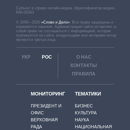
Субъект в сфере онлайн-медиа. Идентификатор медиа –
R40-05063
© 2009—2026
«Слово и Дело»
.
Все права защищены и
охраняются законом. Администрация сайта оставляет за
собой право не соглашаться с информацией, которая
публикуется на сайте, владельцами или авторами которой
являются третьи лица.
УКР
РОС
О НАС
КОНТАКТЫ
ПРАВИЛА
МОНИТОРИНГ
ТЕМАТИКИ
ПРЕЗИДЕНТ И
БИЗНЕС
ОФИС
КУЛЬТУРА
ВЕРХОВНАЯ
НАУКА
РАДА
НАЦИОНАЛЬНАЯ