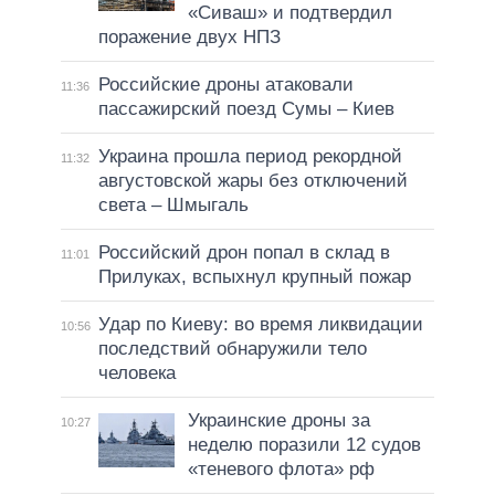
«Сиваш» и подтвердил
поражение двух НПЗ
Российские дроны атаковали
11:36
пассажирский поезд Сумы – Киев
Украина прошла период рекордной
11:32
августовской жары без отключений
света – Шмыгаль
Российский дрон попал в склад в
11:01
Прилуках, вспыхнул крупный пожар
Удар по Киеву: во время ликвидации
10:56
последствий обнаружили тело
человека
Украинские дроны за
10:27
неделю поразили 12 судов
«теневого флота» рф