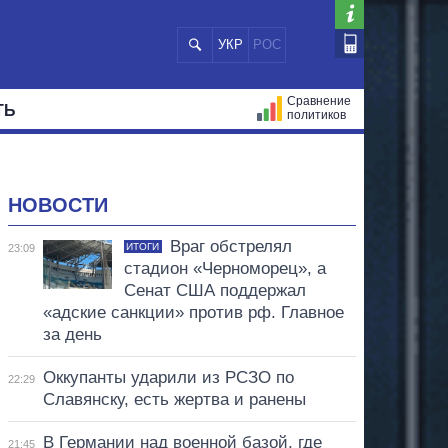
УКР
РОС
Сравнение
ТЬ
политиков
СТРАЦИЙ
МЭРЫ
ВСЕ ПЕРСОНЫ
НОВОСТИ
Враг обстрелял
ИТОГИ
23:09
стадион «Черноморец», а
Сенат США поддержал
«адские санкции» против рф. Главное
за день
Оккупанты ударили из РСЗО по
22:29
Славянску, есть жертва и ранены
В Германии над военной базой, где
21:45