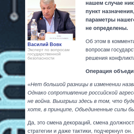
нашем случае никт
пункт назначения
параметры нашего
не определены.
Об этом в коммент
Василий Вовк
вопросам государс
Эксперт по вопросам
государственной
решения конфликт
безопасности
Операция объеди
«Нет большой разницы в изменении назв
Однако сопротивление российской агре
не война. Выигрыш здесь в том, что бу
хотя, в принципе, Объединенные силы б
Да, это смена декораций, смена должностн
стратегии и даже тактики, подчеркнул он.