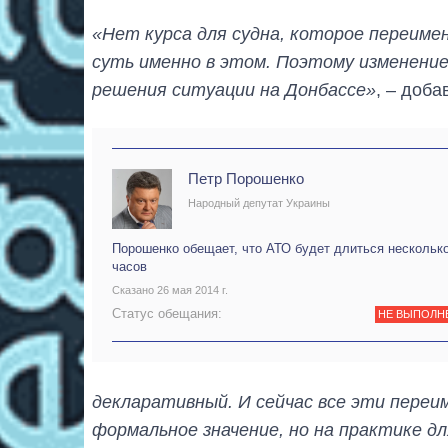
«Нет курса для судна, которое переимено
суть именно в этом. Поэтому изменение
решения ситуации на Донбассе»
, – доба
Петр Порошенко
Народный депутат Украины
Порошенко обещает, что АТО будет длиться нескольк
часов
Сказано 26 мая 2014 г.
Статус обещания:
НЕ ВЫПОЛН
декларативный. И сейчас все эти переи
формальное значение, но на практике д