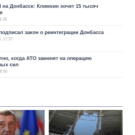
 на Донбассе: Климкин хочет 15 тысяч
в
1:26
одписал закон о реинтеграции Донбасса
, 17:37
тно, когда АТО заменят на операцию
ных сил
8:50