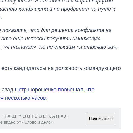
не получится. Аналогично и с миротворцами.
решению конфликта и не продвинет на пути к
.
и показать, что для решения конфликта на
, это еще испособ получить имиджевую
 «я назначил», но не слышим «я отвечаю за»
,
е есть кандидатуры на должность командующего
 назад
Петр Порошенко пообещал, что
я несколько часов
.
 НАШ YOUTUBE КАНАЛ
Подписаться
е видео от «Слово и дело»