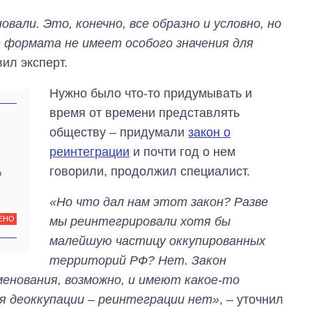
вали. Это, конечно, все образно и условно, но
 формата не имеет особого значения для
вил эксперт.
Нужно было что-то придумывать и
время от времени представлять
обществу – придумали
закон о
реинтеграции
и почти год о нем
говорили, продолжил специалист.
о
«Но что дал нам этот закон? Разве
мы реинтегрировали хотя бы
ЕНО
Сколько
картофеля
малейшую частицу оккупированных
выращивали в
территорий РФ? Нет. Закон
Украине до и во
время большой
менования, возможно, и имеют какое-то
войны
ля деоккупации – реинтеграции нет»
, – уточнил