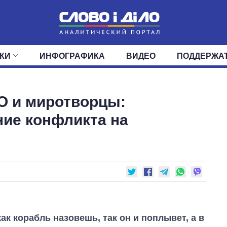
КИ
ИНФОГРАФИКА
ВИДЕО
ПОДДЕРЖА
ИС
ЛЕНТА
ВЕРХОВНАЯ РАДА
СОБЫТИЯ
СТАТЬИ
КАБИНЕТ МИНИСТРОВ
МНЕНИЯ
ОБЗОРЫ
ГЛАВЫ ОБЛАДМИНИ
ДАЙДЖЕСТЫ
О и миротворцы:
ПОЛИТИКА
ДЕПУТАТЫ
ЭКОНОМИКА
КОМИТЕТЫ
ФРАКЦИИ
ОБЩЕСТВО
ОКРУГА
МИР
ние конфликта на
ак корабль назовешь, так он и поплывет, а в