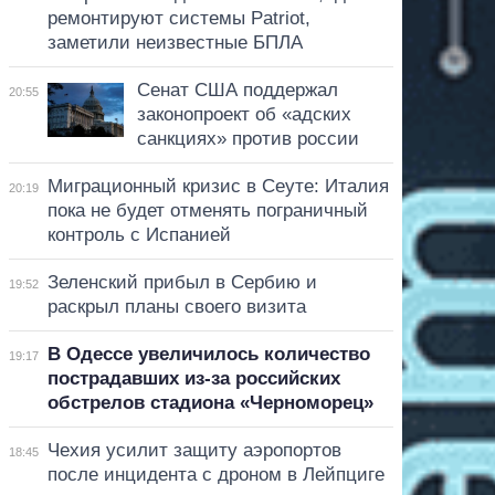
ремонтируют системы Patriot,
заметили неизвестные БПЛА
Сенат США поддержал
20:55
законопроект об «адских
санкциях» против россии
Миграционный кризис в Сеуте: Италия
20:19
пока не будет отменять пограничный
контроль с Испанией
Зеленский прибыл в Сербию и
19:52
раскрыл планы своего визита
В Одессе увеличилось количество
19:17
пострадавших из-за российских
обстрелов стадиона «Черноморец»
Чехия усилит защиту аэропортов
18:45
после инцидента с дроном в Лейпциге