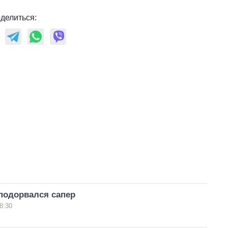
делиться:
подорвался сапер
8:30