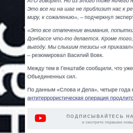
АТО говорят. Но из этого тоже ничего 
Это все ни на шаг не приблизит нас к 
миру, к сожалению»
, – подчеркнул эксперт
«Это все отвлечение внимания, попытк
Донбассе что-то делается. Кроме того
выгоду. Мы слышим тезисы «я приказал»,
– резюмировал Василий Вовк.
Между тем в Генштабе сообщили, что уж
Объединенных сил.
По данным «Слова и Дела», четыре года
антитеррористическая операция продлитс
ПОДПИСЫВАЙТЕСЬ НА
и смотрите первыми новы