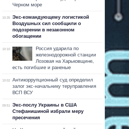
Черном море
Экс-командующему логистикой
10:35
Воздушных сил сообщили о
подозрении в незаконном
обогащении
Россия ударила по
10:10
железнодорожной станции
Лозовая на Харьковщине,
есть погибшие и раненые
Антикоррупционный суд определил
10:02
залог экс-начальнику теруправления
ВСП ВСУ
Экс-послу Украины в США
09:51
Стефанишиной избрали меру
пресечения