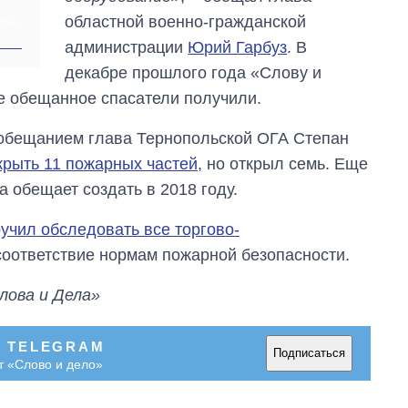
областной военно-гражданской
ХИВ
администрации
Юрий Гарбуз
. В
декабре прошлого года «Слову и
е обещанное спасатели получили.
 обещанием глава Тернопольской ОГА Степан
крыть 11 пожарных частей
, но открыл семь. Еще
 обещает создать в 2018 году.
учил обследовать все торгово-
соответствие нормам пожарной безопасности.
лова и Дела»
В TELEGRAM
Подписаться
т «Слово и дело»