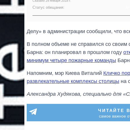
Сказано 29 января 2018 г.
Статус обещания:
АР
Делу» в администрации сообщили, что вс
В полном объеме не справился со своим
Барна: он планировал в прошлом году
от
минимум четыре пожарные команды
Барна
Напомним, мэр Киева Виталий
Кличко пор
развлекательные комплексы столицы
на 
Александра Худякова, специально для «С
ЧИТАЙТЕ 
самое важное о