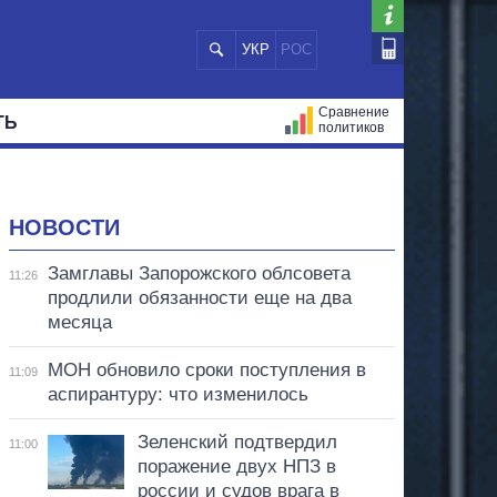
УКР
РОС
Сравнение
ТЬ
политиков
СТРАЦИЙ
МЭРЫ
ВСЕ ПЕРСОНЫ
НОВОСТИ
Замглавы Запорожского облсовета
11:26
продлили обязанности еще на два
месяца
МОН обновило сроки поступления в
11:09
аспирантуру: что изменилось
Зеленский подтвердил
11:00
поражение двух НПЗ в
россии и судов врага в