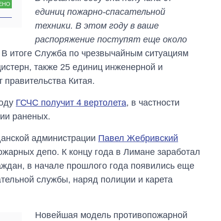
ЕНО
за лето: Киев и
единиц пожарно-спасательной
область стали
техники. В этом году в ваше
главной целью рф
распоряжение поступят еще около
а. В итоге Служба по чрезвычайным ситуациям
истерн, также 25 единиц инженерной и
 правительства Китая.
году
ГСЧС получит 4 вертолета
, в частности
ии раненых.
жданской администрации
Павел Жебривский
жарных депо. К концу года в Лимане заработал
аждан, в начале прошлого года появились еще
ательной службы, наряд полиции и карета
Новейшая модель противопожарной