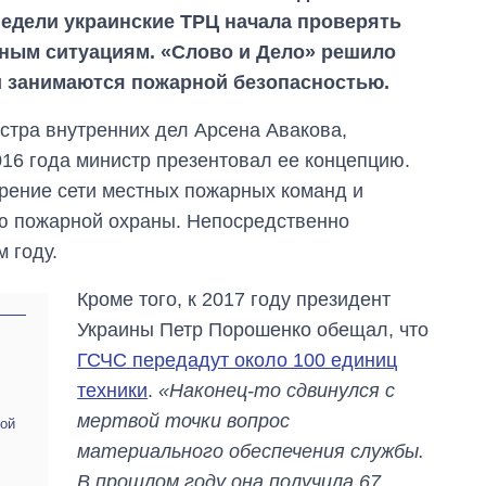
 недели украинские ТРЦ начала проверять
ным ситуациям. «Слово и Дело» решило
ки занимаются пожарной безопасностью.
стра внутренних дел Арсена Авакова,
016 года министр презентовал ее концепцию.
ирение сети местных пожарных команд и
ю пожарной охраны. Непосредственно
 году.
Кроме того, к 2017 году президент
Украины Петр Порошенко обещал, что
ГСЧС передадут около 100 единиц
техники
.
«Наконец-то сдвинулся с
мертвой точки вопрос
ной
Восемь
материального обеспечения службы.
массированных
В прошлом году она получила 67
ударов по Украине