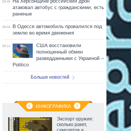
На Херсонщине российский дрон
09:49
атаковал автобус с гражданскими, есть
раненые
В Одессе автомобиль провалился под
09:44
землю во время движения
США восстановили
09:12
полноценный обмен
разведданными с Украиной –
Politico
Больше новостей
ИНФОГРАФИКА
Экспорт оружия:
сколько ракет,
самолетов и