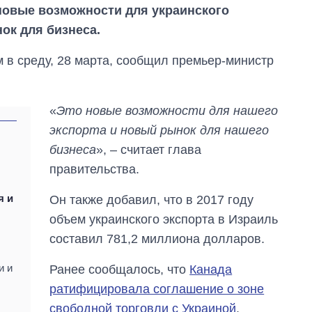
 новые возможности для украинского
ок для бизнеса.
м в среду, 28 марта, сообщил премьер-министр
«
Это новые возможности для нашего
экспорта и новый рынок для нашего
бизнеса
», – считает глава
правительства.
я и
Он также добавил, что в 2017 году
объем украинского экспорта в Израиль
Восемь
массированных
составил 781,2 миллиона долларов.
ударов по Украине
за лето: Киев и
и и
Ранее сообщалось, что
Канада
область стали
главной целью рф
ратифицировала соглашение о зоне
свободной торговли с Украиной
.