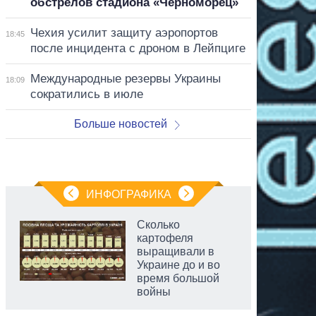
обстрелов стадиона «Черноморец»
Чехия усилит защиту аэропортов
18:45
после инцидента с дроном в Лейпциге
Международные резервы Украины
18:09
сократились в июле
Больше новостей
ИНФОГРАФИКА
Сколько
картофеля
выращивали в
Украине до и во
время большой
войны
аспирант