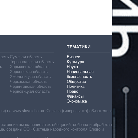
ТЕМАТИКИ
ласть
Сумская область
Бизнес
Тернопольская область
Культура
ь
Харьковская область
Наука
Херсонская область
Национальная
Хмельницкая область
безопасность
Черкасская область
Общество
Черниговская область
Политика
Черновицкая область
Право
Финансы
Экономика
) на www.slovoidilo.ua. Ссылка (гиперссылка) обязательна
состоянии выполнения этих обещаний, собрана и обработана
ua, созданы ОО «Система народного контроля Слово и