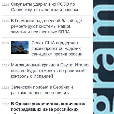
Оккупанты ударили из РСЗО по
22:29
Славянску, есть жертва и ранены
В Германии над военной базой, где
21:45
ремонтируют системы Patriot,
заметили неизвестные БПЛА
Сенат США поддержал
20:55
законопроект об «адских
санкциях» против россии
Миграционный кризис в Сеуте: Италия
20:19
пока не будет отменять пограничный
контроль с Испанией
Зеленский прибыл в Сербию и
19:52
раскрыл планы своего визита
В Одессе увеличилось количество
19:17
пострадавших из-за российских