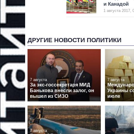
и Канадой
1 августа 2017, 
ДРУГИЕ НОВОСТИ ПОЛИТИКИ
7 августа
7 августа
За экс-госсекретаря МИД
Междунар
Банькова внесли залог, он
Украины с
вышел из СИЗО
июле
7 августа