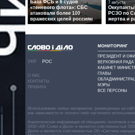
База ФСБ и 6 судов
7 августа
«теневого флота»: СБС
Оккупанты
атаковали более 100
РСЗО по Сл
вражеских целей россиян
жертва и 
МОНИТОРИНГ
ПРЕЗИДЕНТ И ОФ
УКР
РОС
ВЕРХОВНАЯ РАДА
КАБИНЕТ МИНИСТ
ГЛАВЫ
О НАС
ОБЛАДМИНИСТРА
КОНТАКТЫ
МЭРЫ
ПРАВИЛА
ВСЕ ПЕРСОНЫ
Использование любых материалов, размещённых на сайте,
вне зависимости от полного либо частичного использова
Аналитическая информация об обещаниях политиков и чин
ООО «ИА Слово и Дело» и является собственностью ООО 
Дело» и являются собственностью ОО «Система народног