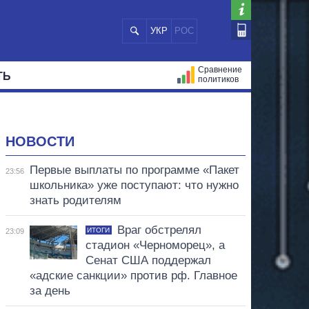
УКР
РОС
Сравнение
ТЬ
политиков
СТРАЦИЙ
МЭРЫ
ВСЕ ПЕРСОНЫ
НОВОСТИ
Первые выплаты по программе «Пакет
23:56
школьника» уже поступают: что нужно
знать родителям
Враг обстрелял
ИТОГИ
23:09
стадион «Черноморец», а
Сенат США поддержал
«адские санкции» против рф. Главное
за день