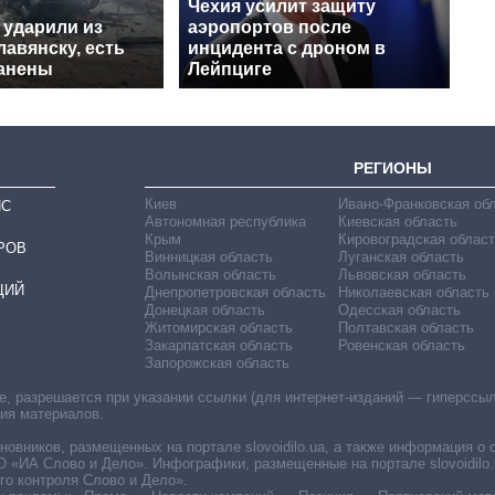
Чехия усилит защиту
 ударили из
аэропортов после
авянску, есть
инцидента с дроном в
ранены
Лейпциге
РЕГИОНЫ
Киев
Ивано-Франковская об
ИС
Автономная республика
Киевская область
Крым
Кировоградская област
РОВ
Винницкая область
Луганская область
Волынская область
Львовская область
ЦИЙ
Днепропетровская область
Николаевская область
Донецкая область
Одесская область
Житомирская область
Полтавская область
Закарпатская область
Ровенская область
Запорожская область
 разрешается при указании ссылки (для интернет-изданий — гиперссылки
ния материалов.
овников, размещенных на портале slovoidilo.ua, а также информация о 
«ИА Слово и Дело». Инфографики, размещенные на портале slovoidilo.
о контроля Слово и Дело».