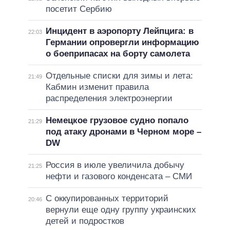
посетит Сербию
Инцидент в аэропорту Лейпцига: в
22:03
Германии опровергли информацию
о боеприпасах на борту самолета
Отдельные списки для зимы и лета:
21:49
Кабмин изменит правила
распределения электроэнергии
Немецкое грузовое судно попало
21:29
под атаку дронами в Черном море –
DW
Россия в июле увеличила добычу
21:25
нефти и газового конденсата – СМИ
С оккупированных территорий
20:46
вернули еще одну группу украинских
детей и подростков