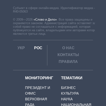
Субъект в сфере онлайн-медиа. Идентификатор медиа –
R40-05063
© 2009—2026
«Слово и Дело»
.
Все права защищены и
охраняются законом. Администрация сайта оставляет за
собой право не соглашаться с информацией, которая
публикуется на сайте, владельцами или авторами которой
являются третьи лица.
УКР
РОС
О НАС
КОНТАКТЫ
ПРАВИЛА
МОНИТОРИНГ
ТЕМАТИКИ
ПРЕЗИДЕНТ И
БИЗНЕС
ОФИС
КУЛЬТУРА
ВЕРХОВНАЯ
НАУКА
РАДА
НАЦИОНАЛЬНАЯ