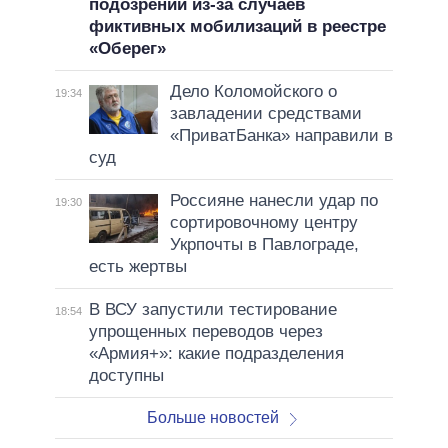
подозрении из-за случаев
фиктивных мобилизаций в реестре
«Оберег»
Дело Коломойского о
19:34
завладении средствами
«ПриватБанка» направили в
суд
Россияне нанесли удар по
19:30
сортировочному центру
Укрпочты в Павлограде,
есть жертвы
В ВСУ запустили тестирование
18:54
упрощенных переводов через
«Армия+»: какие подразделения
доступны
Больше новостей