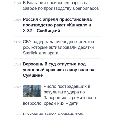
В Болгарии произошел взрыв на
15:24
заводе по производству боеприпасов
Россия с апреля приостановила
15:05
производство ракет «Кинжал» и
Х-32 – Скибицкий
СБУ задержала очередных агентов
14:58
рф, которые активировали десятки
Starlink для врага
Верховный суд отпустил под
14:41
условный срок экс-главу села на
Сумщине
Число пострадавших в
14:27
результате удара по
Запорожью стремительно
возросло, среди них – дети
В Украине вырос уровень топ-
14:19