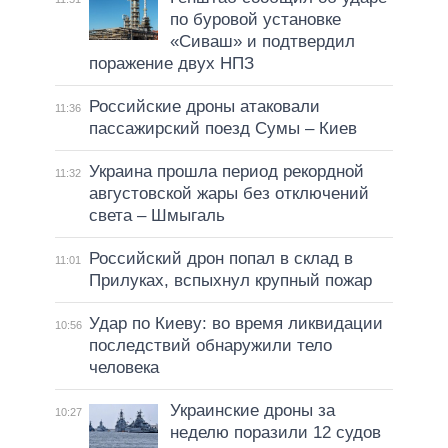
по буровой установке
«Сиваш» и подтвердил
поражение двух НПЗ
Российские дроны атаковали
11:36
пассажирский поезд Сумы – Киев
Украина прошла период рекордной
11:32
августовской жары без отключений
света – Шмыгаль
Российский дрон попал в склад в
11:01
Прилуках, вспыхнул крупный пожар
Удар по Киеву: во время ликвидации
10:56
последствий обнаружили тело
человека
Украинские дроны за
10:27
неделю поразили 12 судов