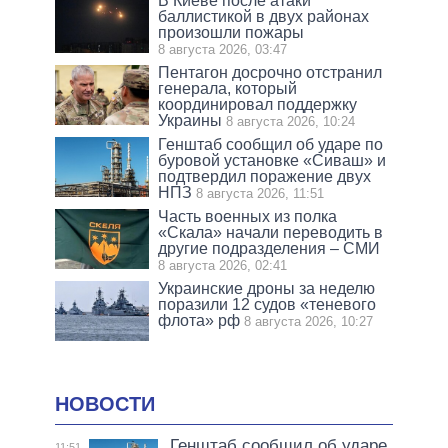
В Киеве после атаки
баллистикой в двух районах
произошли пожары
8 августа 2026, 03:47
Пентагон досрочно отстранил
генерала, который
координировал поддержку
Украины
8 августа 2026, 10:24
Генштаб сообщил об ударе по
буровой установке «Сиваш» и
подтвердил поражение двух
НПЗ
8 августа 2026, 11:51
Часть военных из полка
«Скала» начали переводить в
другие подразделения – СМИ
8 августа 2026, 02:41
Украинские дроны за неделю
поразили 12 судов «теневого
флота» рф
8 августа 2026, 10:27
НОВОСТИ
Генштаб сообщил об ударе
11:51