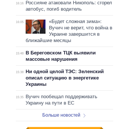
Россияне атаковали Никополь: сгорел
16:16
автобус, погиб водитель
«Будет сложная зима»:
16:05
Вучич не верит, что война в
Украине завершится в
ближайшие месяцы
В Береговском ТЦК выявили
15:48
массовые нарушения
Ни одной целой ТЭС: Зеленский
15:38
описал ситуацию в энергетике
Украины
Вучич пообещал поддерживать
15:35
Украину на пути в ЕС
Больше новостей