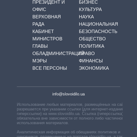
ПРЕЗИДЕНТ И
БИЗНЕС
ОФИС
КУЛЬТУРА
ВЕРХОВНАЯ
НАУКА
РАДА
НАЦИОНАЛЬНАЯ
КАБИНЕТ
БЕЗОПАСНОСТЬ
МИНИСТРОВ
ОБЩЕСТВО
ГЛАВЫ
ПОЛИТИКА
ОБЛАДМИНИСТРАЦИЙ
ПРАВО
МЭРЫ
ФИНАНСЫ
ВСЕ ПЕРСОНЫ
ЭКОНОМИКА
info@slovoidilo.ua
Использование любых материалов, размещённых на сайте,
разрешается при указании ссылки (для интернет-изданий —
гиперссылки) на www.slovoidilo.ua. Ссылка (гиперссылка)
обязательна вне зависимости от полного либо частичного
использования материалов.
Аналитическая информация об обещаниях политиков и
чиновников, размещенных на портале slovoidilo.ua, а также