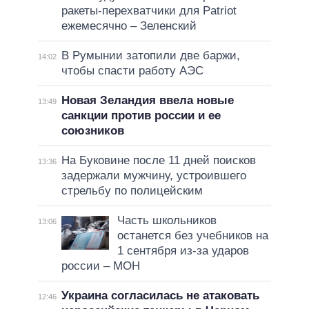
ракеты-перехватчики для Patriot
ежемесячно – Зеленский
В Румынии затопили две баржи,
14:02
чтобы спасти работу АЭС
Новая Зеландия ввела новые
13:49
санкции против россии и ее
союзников
На Буковине после 11 дней поисков
13:36
задержали мужчину, устроившего
стрельбу по полицейским
Часть школьников
13:06
останется без учебников на
1 сентября из-за ударов
россии – МОН
Украина согласилась не атаковать
12:46