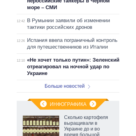
нероссийские танкеры в Черном
море – СМИ
В Румынии заявили об изменении
12:42
тактики российских дронов
Испания ввела пограничный контроль
12:26
для путешественников из Италии
«Не хочет только путин»: Зеленский
12:10
отреагировал на ночной удар по
Украине
Больше новостей
ИНФОГРАФИКА
 5
Сколько картофеля
го
выращивали в
сть
Украине до и во
ВР
время большой