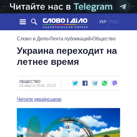
УКР
РОС
НОВОСТИ
Слово и Дело
›
Лента публикаций
›
Общество
Украина переходит на
ОБЕЩАНИЯ
ЛЕНТА
ПОЛИТИКА
летнее время
СОБЫТИЯ
ЭКОНОМИКА
ПОЛИТИКИ
СТАТЬИ
ОБЩЕСТВО
ИНФОГРАФИКА
МНЕНИЯ
МИР
ВСЕ ПОЛИТИКИ
ОБЩЕСТВО
24 марта 2018, 20:22
ОБЗОРЫ
ПРЕЗИДЕНТ И ОФИС
ВИДЕО
ДАЙДЖЕСТЫ
ВЕРХОВНАЯ РАДА
Читати українською
ПОДДЕРЖАТЬ
КАБИНЕТ МИНИСТРОВ
ГЛАВЫ ОБЛАДМИНИСТРАЦИЙ
СРАВНЕНИЕ ПОЛИТИКОВ
МЭРЫ
ВСЕ ПЕРСОНЫ