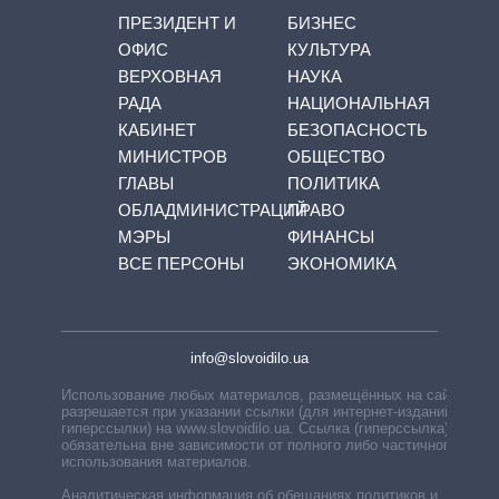
ПРЕЗИДЕНТ И
БИЗНЕС
ОФИС
КУЛЬТУРА
ВЕРХОВНАЯ
НАУКА
РАДА
НАЦИОНАЛЬНАЯ
КАБИНЕТ
БЕЗОПАСНОСТЬ
МИНИСТРОВ
ОБЩЕСТВО
ГЛАВЫ
ПОЛИТИКА
ОБЛАДМИНИСТРАЦИЙ
ПРАВО
МЭРЫ
ФИНАНСЫ
ВСЕ ПЕРСОНЫ
ЭКОНОМИКА
info@slovoidilo.ua
Использование любых материалов, размещённых на сайте,
разрешается при указании ссылки (для интернет-изданий —
гиперссылки) на www.slovoidilo.ua. Ссылка (гиперссылка)
обязательна вне зависимости от полного либо частичного
использования материалов.
Аналитическая информация об обещаниях политиков и