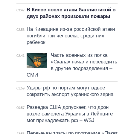
В Киеве после атаки баллистикой в
03:47
двух районах произошли пожары
На Киевщине из-за российской атаки
02:53
погибли три человека, среди них
ребенок
Часть военных из полка
02:41
«Скала» начали переводить
в другие подразделения –
СМИ
Удары рф по портам могут вдвое
01:59
сократить экспорт украинского зерна
Разведка США допускает, что дрон
00:57
возле самолета Украины в Лейпциге
мог принадлежать рф – WSJ
Первые выплаты по программе «Пакет
23:56