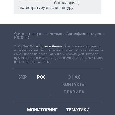
бакалавриат,
магистратуру и аспирантуру
Субъект в сфере онлайн-медиа. Идентификатор медиа –
R40-05063
© 2009—2026
«Слово и Дело»
.
Все права защищены и
охраняются законом. Администрация сайта оставляет за
собой право не соглашаться с информацией, которая
публикуется на сайте, владельцами или авторами которой
являются третьи лица.
УКР
РОС
О НАС
КОНТАКТЫ
ПРАВИЛА
МОНИТОРИНГ
ТЕМАТИКИ