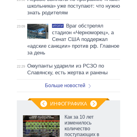
школьника» уже поступают: что нужно
знать родителям
Враг обстрелял
ИТОГИ
23:09
стадион «Черноморец», а
Сенат США поддержал
«адские санкции» против рф. Главное
за день
Оккупанты ударили из РСЗО по
22:29
Славянску, есть жертва и ранены
Больше новостей
ИНФОГРАФИКА
Как за 10 лет
изменилось
количество
ет
поступающих в