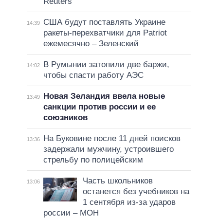
Reuters
США будут поставлять Украине
14:39
ракеты-перехватчики для Patriot
ежемесячно – Зеленский
В Румынии затопили две баржи,
14:02
чтобы спасти работу АЭС
Новая Зеландия ввела новые
13:49
санкции против россии и ее
союзников
На Буковине после 11 дней поисков
13:36
задержали мужчину, устроившего
стрельбу по полицейским
Часть школьников
13:06
останется без учебников на
1 сентября из-за ударов
россии – МОН