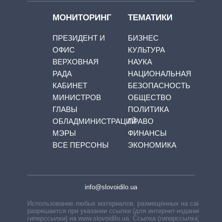
МОНИТОРИНГ
ТЕМАТИКИ
ПРЕЗИДЕНТ И
БИЗНЕС
ОФИС
КУЛЬТУРА
ВЕРХОВНАЯ
НАУКА
РАДА
НАЦИОНАЛЬНАЯ
КАБИНЕТ
БЕЗОПАСНОСТЬ
МИНИСТРОВ
ОБЩЕСТВО
ГЛАВЫ
ПОЛИТИКА
ОБЛАДМИНИСТРАЦИЙ
ПРАВО
МЭРЫ
ФИНАНСЫ
ВСЕ ПЕРСОНЫ
ЭКОНОМИКА
info@slovoidilo.ua
Использование любых материалов, размещённых на сайте,
разрешается при указании ссылки (для интернет-изданий —
гиперссылки) на www.slovoidilo.ua. Ссылка (гиперссылка)