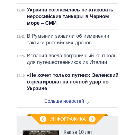
Украина согласилась не атаковать
12:46
нероссийские танкеры в Черном
море – СМИ
В Румынии заявили об изменении
12:42
тактики российских дронов
Испания ввела пограничный контроль
12:26
для путешественников из Италии
«Не хочет только путин»: Зеленский
12:10
отреагировал на ночной удар по
Украине
Больше новостей
ИНФОГРАФИКА
 как
Как за 10 лет