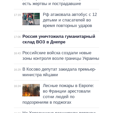
есть жертвы и пострадавшие
Рф атаковала автобус с 12
17:19
детьми и спасателей во
время повторных ударов
Россия уничтожила гуманитарный
17:06
склад ВОЗ в Днепре
Российские войска создали новые
16:43
зоны контроля возле границы Украины
В Косово депутат закидала премьер-
16:29
министра яйцами
Лесные пожары в Европе:
16:24
во Франции арестовали
сотни людей по
подозрениям в поджогах