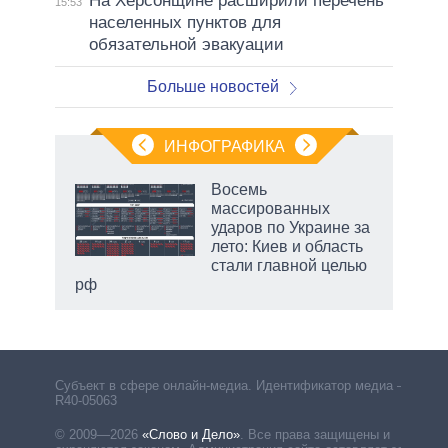
На Херсонщине расширили перечень
15:53
населенных пунктов для
обязательной эвакуации
Больше новостей
ИНФОГРАФИКА
 5
Восемь
го
массированных
сть
ударов по Украине за
ВР
лето: Киев и область
стали главной целью
рф
Субъект в сфере онлайн-медиа. Идентификатор медиа –
R40-05063
© 2009—2026
«Слово и Дело»
.
Все права защищены и