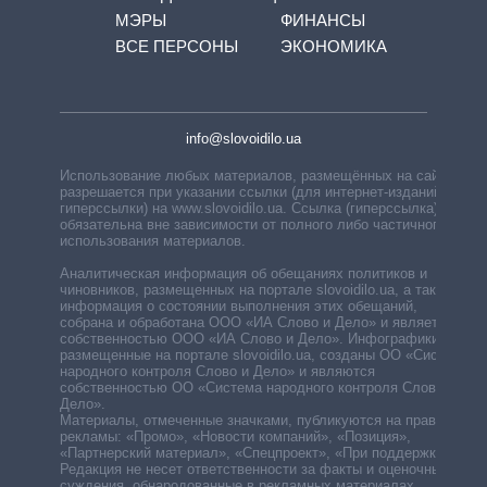
МЭРЫ
ФИНАНСЫ
ВСЕ ПЕРСОНЫ
ЭКОНОМИКА
info@slovoidilo.ua
Использование любых материалов, размещённых на сайте,
разрешается при указании ссылки (для интернет-изданий —
гиперссылки) на www.slovoidilo.ua. Ссылка (гиперссылка)
обязательна вне зависимости от полного либо частичного
использования материалов.
Аналитическая информация об обещаниях политиков и
чиновников, размещенных на портале slovoidilo.ua, а также
информация о состоянии выполнения этих обещаний,
собрана и обработана ООО «ИА Слово и Дело» и является
собственностью ООО «ИА Слово и Дело». Инфографики,
размещенные на портале slovoidilo.ua, созданы ОО «Система
народного контроля Слово и Дело» и являются
собственностью ОО «Система народного контроля Слово и
Дело».
Материалы, отмеченные значками, публикуются на правах
рекламы: «Промо», «Новости компаний», «Позиция»,
«Партнерский материал», «Спецпроект», «При поддержке».
Редакция не несет ответственности за факты и оценочные
суждения, обнародованные в рекламных материалах.