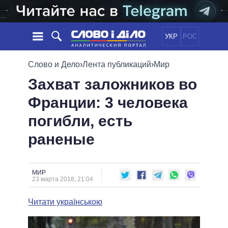
УКР
РОС
НОВОСТИ
Слово и Дело
›
Лента публикаций
›
Мир
Захват заложников во
ОБЕЩАНИЯ
ЛЕНТА
ПОЛИТИКА
Франции: 3 человека
СОБЫТИЯ
ЭКОНОМИКА
ПОЛИТИКИ
погибли, есть
СТАТЬИ
ОБЩЕСТВО
ИНФОГРАФИКА
МНЕНИЯ
МИР
ВСЕ ПОЛИТИКИ
раненые
ОБЗОРЫ
ПРЕЗИДЕНТ И ОФИС
ВИДЕО
ДАЙДЖЕСТЫ
ВЕРХОВНАЯ РАДА
МИР
ПОДДЕРЖАТЬ
КАБИНЕТ МИНИСТРОВ
23 марта 2018, 21:04
ГЛАВЫ ОБЛАДМИНИСТРАЦИЙ
СРАВНЕНИЕ ПОЛИТИКОВ
Читати українською
МЭРЫ
ВСЕ ПЕРСОНЫ