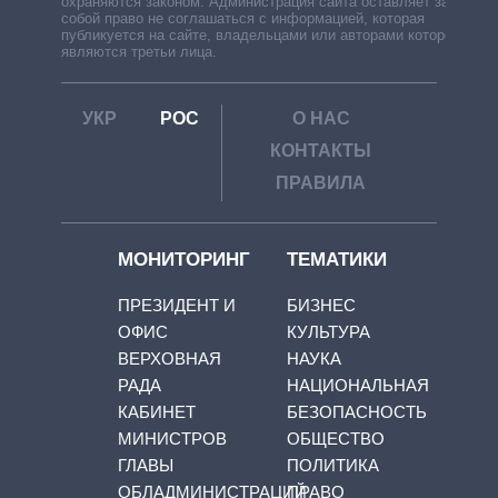
охраняются законом. Администрация сайта оставляет за
собой право не соглашаться с информацией, которая
публикуется на сайте, владельцами или авторами которой
являются третьи лица.
УКР
РОС
О НАС
КОНТАКТЫ
ПРАВИЛА
МОНИТОРИНГ
ТЕМАТИКИ
ПРЕЗИДЕНТ И
БИЗНЕС
ОФИС
КУЛЬТУРА
ВЕРХОВНАЯ
НАУКА
РАДА
НАЦИОНАЛЬНАЯ
КАБИНЕТ
БЕЗОПАСНОСТЬ
МИНИСТРОВ
ОБЩЕСТВО
ГЛАВЫ
ПОЛИТИКА
ОБЛАДМИНИСТРАЦИЙ
ПРАВО