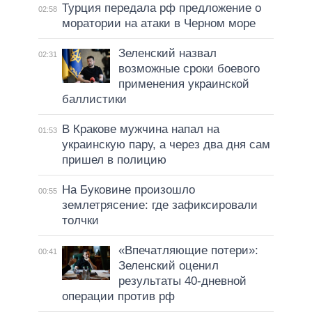
Турция передала рф предложение о
02:58
моратории на атаки в Черном море
Зеленский назвал
02:31
возможные сроки боевого
применения украинской
баллистики
В Кракове мужчина напал на
01:53
украинскую пару, а через два дня сам
пришел в полицию
На Буковине произошло
00:55
землетрясение: где зафиксировали
толчки
«Впечатляющие потери»:
00:41
Зеленский оценил
результаты 40-дневной
операции против рф