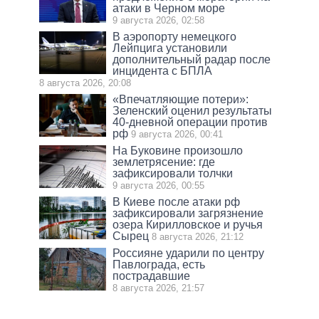
атаки в Черном море
9 августа 2026, 02:58
В аэропорту немецкого
Лейпцига установили
дополнительный радар после
инцидента с БПЛА
8 августа 2026, 20:08
«Впечатляющие потери»:
Зеленский оценил результаты
40-дневной операции против
рф
9 августа 2026, 00:41
На Буковине произошло
землетрясение: где
зафиксировали толчки
9 августа 2026, 00:55
В Киеве после атаки рф
зафиксировали загрязнение
озера Кирилловское и ручья
Сырец
8 августа 2026, 21:12
Россияне ударили по центру
Павлограда, есть
пострадавшие
8 августа 2026, 21:57