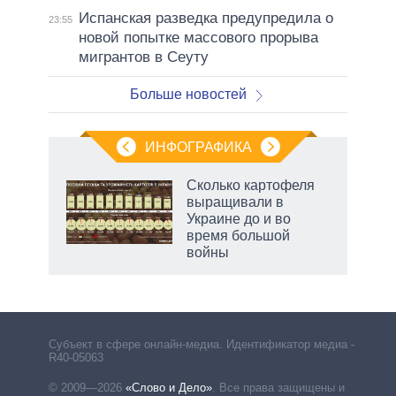
Испанская разведка предупредила о
23:55
новой попытке массового прорыва
мигрантов в Сеуту
Больше новостей
ИНФОГРАФИКА
 как
Сколько картофеля
чипы
выращивали в
ды и
Украине до и во
т на
время большой
войны
маги
Субъект в сфере онлайн-медиа. Идентификатор медиа –
R40-05063
© 2009—2026
«Слово и Дело»
.
Все права защищены и