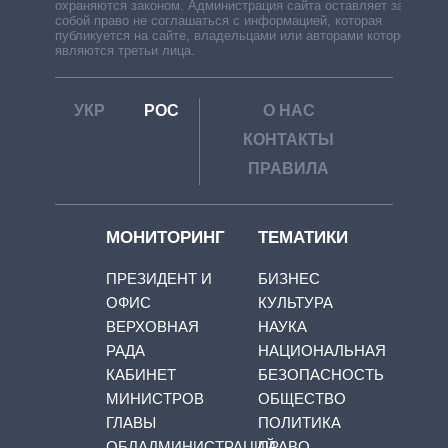
охраняются законом. Администрация сайта оставляет за
собой право не соглашаться с информацией, которая
публикуется на сайте, владельцами или авторами которой
являются третьи лица.
УКР
РОС
О НАС
КОНТАКТЫ
ПРАВИЛА
МОНИТОРИНГ
ТЕМАТИКИ
ПРЕЗИДЕНТ И
БИЗНЕС
ОФИС
КУЛЬТУРА
ВЕРХОВНАЯ
НАУКА
РАДА
НАЦИОНАЛЬНАЯ
КАБИНЕТ
БЕЗОПАСНОСТЬ
МИНИСТРОВ
ОБЩЕСТВО
ГЛАВЫ
ПОЛИТИКА
ОБЛАДМИНИСТРАЦИЙ
ПРАВО