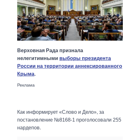
Верховная Рада признала
нелегитимными
выборы президента
России на территории аннексированного
Крыма
.
Как информирует «Слово и Дело», за
постановление №8168-1 проголосовали 255
нардепов.