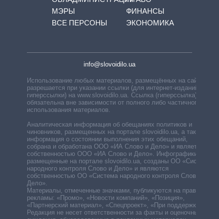
МЭРЫ
ФИНАНСЫ
ВСЕ ПЕРСОНЫ
ЭКОНОМИКА
info@slovoidilo.ua
Использование любых материалов, размещённых на сайте,
разрешается при указании ссылки (для интернет-изданий —
гиперссылки) на www.slovoidilo.ua. Ссылка (гиперссылка)
обязательна вне зависимости от полного либо частичного
использования материалов.
Аналитическая информация об обещаниях политиков и
чиновников, размещенных на портале slovoidilo.ua, а также
информация о состоянии выполнения этих обещаний,
собрана и обработана ООО «ИА Слово и Дело» и является
собственностью ООО «ИА Слово и Дело». Инфографики,
размещенные на портале slovoidilo.ua, созданы ОО «Система
народного контроля Слово и Дело» и являются
собственностью ОО «Система народного контроля Слово и
Дело».
Материалы, отмеченные значками, публикуются на правах
рекламы: «Промо», «Новости компаний», «Позиция»,
«Партнерский материал», «Спецпроект», «При поддержке».
Редакция не несет ответственности за факты и оценочные