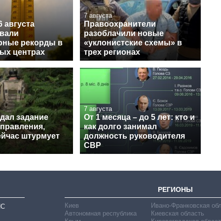
7 августа
6 августа
Правоохранители
вали
разоблачили новые
рные рекорды в
«уклонистские схемы» в
ных центрах
трех регионах
7 августа
 дал задание
От 1 месяца – до 5 лет: кто и
аправления,
как долго занимал
ейчас штурмует
должность руководителя
СВР
РЕГИОНЫ
Киев
Ивано-Франковская об
ИС
Автономная республика
Киевская область