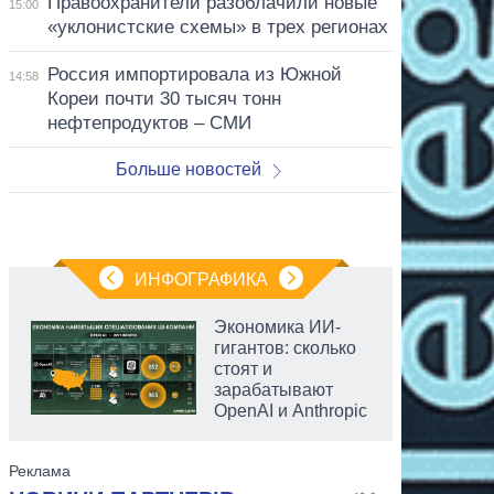
Правоохранители разоблачили новые
15:00
«уклонистские схемы» в трех регионах
Россия импортировала из Южной
14:58
Кореи почти 30 тысяч тонн
нефтепродуктов – СМИ
Больше новостей
ИНФОГРАФИКА
Экономика ИИ-
гигантов: сколько
стоят и
зарабатывают
OpenAI и Anthropic