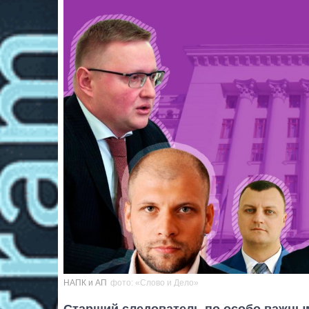
НАПК и АП
фото: «Слово и Дело»
Старший следователь по особо важным