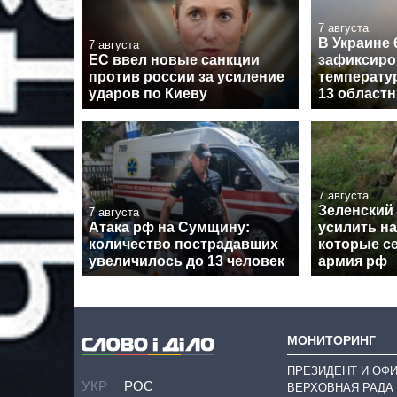
7 августа
В Украине 
7 августа
ЕС ввел новые санкции
зафиксиро
против россии за усиление
температу
ударов по Киеву
13 област
7 августа
Зеленский
7 августа
Атака рф на Сумщину:
усилить н
количество пострадавших
которые с
увеличилось до 13 человек
армия рф
МОНИТОРИНГ
ПРЕЗИДЕНТ И ОФ
УКР
РОС
ВЕРХОВНАЯ РАДА