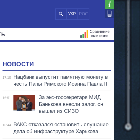
УКР
РОС
Сравнение
ТЬ
политиков
СТРАЦИЙ
МЭРЫ
ВСЕ ПЕРСОНЫ
НОВОСТИ
Нацбанк выпустит памятную монету в
17:10
честь Папы Римского Иоанна Павла II
За экс-госсекретаря МИД
16:51
Банькова внесли залог, он
вышел из СИЗО
ВАКС отказался остановить слушание
16:44
дела об инфраструктуре Харькова