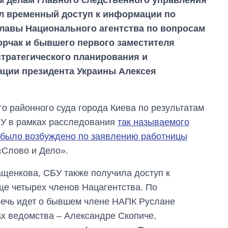
л временный доступ к информации по
авы Национального агентства по вопросам
рчак и бывшего первого заместителя
стратегического планирования и
ации президента Украины Алексея
о районного суда города Киева по результатам
БУ в рамках расследования
так называемого
 было возбуждено по заявлению работницы
«Слово и Дело».
От 1 месяца – до 5
лет: кто и как долго
занимал
ащенкова, СБУ также получила доступ к
должность
е четырех членов Нацагентства. По
руководителя СВР
речь идет о бывшем члене НАПК Руслане
х ведомства – Александре Скопиче,