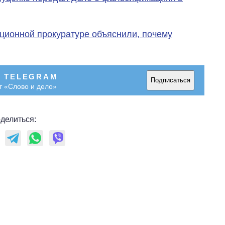
ционной прокуратуре объяснили, почему
В TELEGRAM
Подписаться
т «Слово и дело»
делиться: