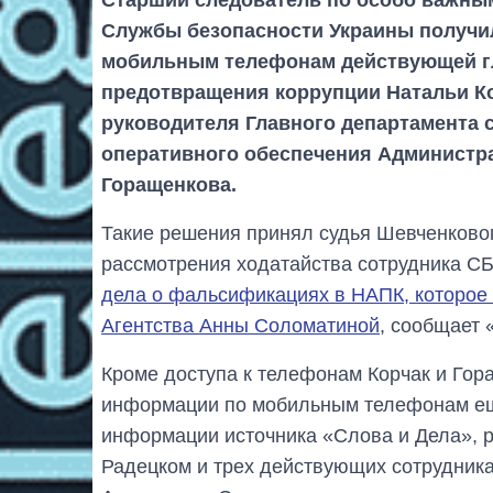
Службы безопасности Украины получи
мобильным телефонам действующей гл
предотвращения коррупции Натальи Ко
руководителя Главного департамента 
оперативного обеспечения Администр
Горащенкова.
Такие решения принял судья Шевченковог
рассмотрения ходатайства сотрудника С
дела о фальсификациях в НАПК, которое
Агентства Анны Соломатиной
, сообщает 
Кроме доступа к телефонам Корчак и Гор
информации по мобильным телефонам ещ
информации источника «Слова и Дела», 
Радецком и трех действующих сотрудника