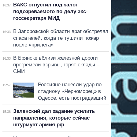
ВАКС отпустил под залог
16:37
подозреваемого по делу экс-
госсекретаря МИД
В Запорожской области враг обстрелял
16:33
спасателей, когда те тушили пожар
после «прилета»
В Брянске вблизи железной дороги
16:33
прогремели взрывы, горят склады –
СМИ
Россияне нанесли удар по
15:57
стадиону «Черноморец» в
Одессе, есть пострадавший
Зеленский дал задание усилить
15:36
направления, которые сейчас
штурмует армия рф