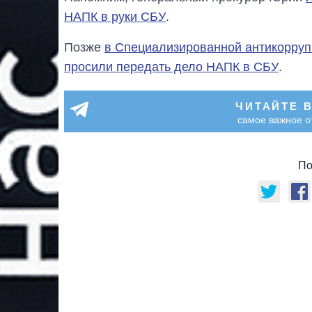
НАПК в руки СБУ
.
Позже
в Специализированной антикорруп
просили передать дело НАПК в СБУ
.
ЧИТАЙТЕ 
самое важное о
По