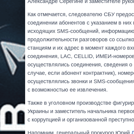
Александре Серегине и заместителе руко
Как отмечается, следователю СБУ предо
соединении абонентов с указанием в них
исходящих SMS-сообщений, информацию о
продолжительности разговоров со ссылко
станциям и их адрес в момент каждого в
соединения, LAC, CELLID, ИМЕИ-номеров 
осуществлялись соединения, сведения о 
случае, если абонент контрактник), номер
осуществлялись звонки и SMS-сообщения 
с возможностью ее извлечения.
Также в уголовном производстве фигури
Украины и заместитель начальника перво
с коррупцией и организованной преступн
Напомним, генеральный прокурор Юрий