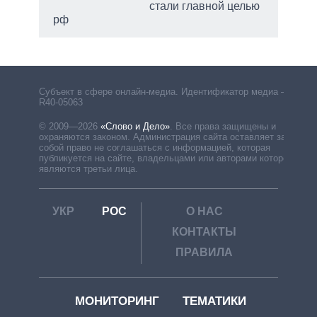
стали главной целью
рф
Субъект в сфере онлайн-медиа. Идентификатор медиа –
R40-05063
© 2009—2026
«Слово и Дело»
.
Все права защищены и
охраняются законом. Администрация сайта оставляет за
собой право не соглашаться с информацией, которая
публикуется на сайте, владельцами или авторами которой
являются третьи лица.
УКР
РОС
О НАС
КОНТАКТЫ
ПРАВИЛА
МОНИТОРИНГ
ТЕМАТИКИ