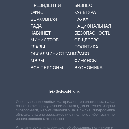
ПРЕЗИДЕНТ И
БИЗНЕС
ОФИС
КУЛЬТУРА
ВЕРХОВНАЯ
НАУКА
РАДА
НАЦИОНАЛЬНАЯ
КАБИНЕТ
БЕЗОПАСНОСТЬ
МИНИСТРОВ
ОБЩЕСТВО
ГЛАВЫ
ПОЛИТИКА
ОБЛАДМИНИСТРАЦИЙ
ПРАВО
МЭРЫ
ФИНАНСЫ
ВСЕ ПЕРСОНЫ
ЭКОНОМИКА
info@slovoidilo.ua
Использование любых материалов, размещённых на сайте,
разрешается при указании ссылки (для интернет-изданий —
гиперссылки) на www.slovoidilo.ua. Ссылка (гиперссылка)
обязательна вне зависимости от полного либо частичного
использования материалов.
Аналитическая информация об обещаниях политиков и