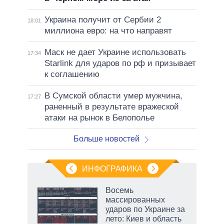
Украина получит от Сербии 2
18:01
миллиона евро: на что направят
Маск не дает Украине использовать
17:34
Starlink для ударов по рф и призывает
к соглашению
В Сумской области умер мужчина,
17:27
раненный в результате вражеской
атаки на рынок в Белополье
Больше новостей
ИНФОГРАФИКА
 как
Восемь
чипы
массированных
ды и
ударов по Украине за
т на
лето: Киев и область