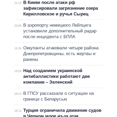
В Киеве после атаки рф
21:12
зафиксировали загрязнение озера
Кирилловское и ручья Сырец
В аэропорту немецкого Лейпцига
20:08
установили дополнительный радар
после инцидента с БПЛА
Оккупанты атаковали четыре района
19:36
Днепропетровщины, есть жертвы и
ранены
Над созданием украинской
19:03
антибаллистики работают две
компании – Зеленский
В ГПСУ рассказали о ситуации на
18:23
границе с Беларусью
Турция ограничила движение судов
18:12
в Черном море из-за атак