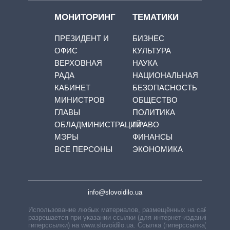
МОНИТОРИНГ
ТЕМАТИКИ
ПРЕЗИДЕНТ И
БИЗНЕС
ОФИС
КУЛЬТУРА
ВЕРХОВНАЯ
НАУКА
РАДА
НАЦИОНАЛЬНАЯ
КАБИНЕТ
БЕЗОПАСНОСТЬ
МИНИСТРОВ
ОБЩЕСТВО
ГЛАВЫ
ПОЛИТИКА
ОБЛАДМИНИСТРАЦИЙ
ПРАВО
МЭРЫ
ФИНАНСЫ
ВСЕ ПЕРСОНЫ
ЭКОНОМИКА
info@slovoidilo.ua
Использование любых материалов, размещённых на сайте,
разрешается при указании ссылки (для интернет-изданий —
гиперссылки) на www.slovoidilo.ua. Ссылка (гиперссылка)