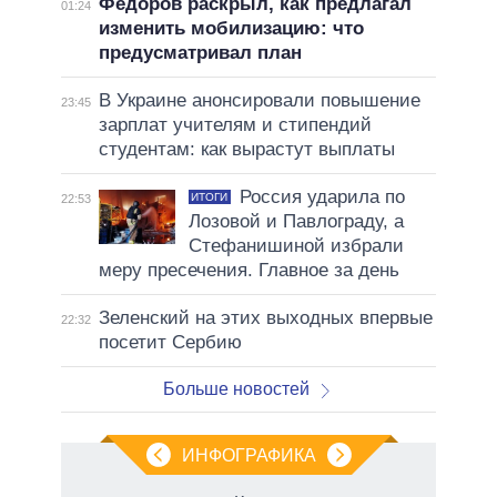
Федоров раскрыл, как предлагал
01:24
изменить мобилизацию: что
предусматривал план
В Украине анонсировали повышение
23:45
зарплат учителям и стипендий
студентам: как вырастут выплаты
Россия ударила по
ИТОГИ
22:53
Лозовой и Павлограду, а
Стефанишиной избрали
меру пресечения. Главное за день
Зеленский на этих выходных впервые
22:32
посетит Сербию
Больше новостей
ИНФОГРАФИКА