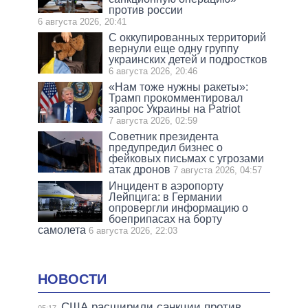
против россии
6 августа 2026, 20:41
С оккупированных территорий
вернули еще одну группу
украинских детей и подростков
6 августа 2026, 20:46
«Нам тоже нужны ракеты»:
Трамп прокомментировал
запрос Украины на Patriot
7 августа 2026, 02:59
Советник президента
предупредил бизнес о
фейковых письмах с угрозами
атак дронов
7 августа 2026, 04:57
Инцидент в аэропорту
Лейпцига: в Германии
опровергли информацию о
боеприпасах на борту
самолета
6 августа 2026, 22:03
НОВОСТИ
США расширили санкции против