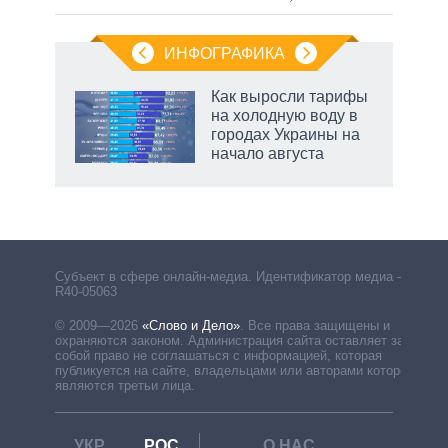
ИНФОГРАФИКА
Как выросли тарифы
на холодную воду в
городах Украины на
начало августа
Субъект в сфере онлайн-медиа. Идентификатор медиа –
R40-05063
© 2009—2026
«Слово и Дело»
.
Все права защищены и
охраняются законом. Администрация сайта оставляет за
собой право не соглашаться с информацией, которая
публикуется на сайте, владельцами или авторами которой
являются третьи лица.
УКР
РОС
О НАС