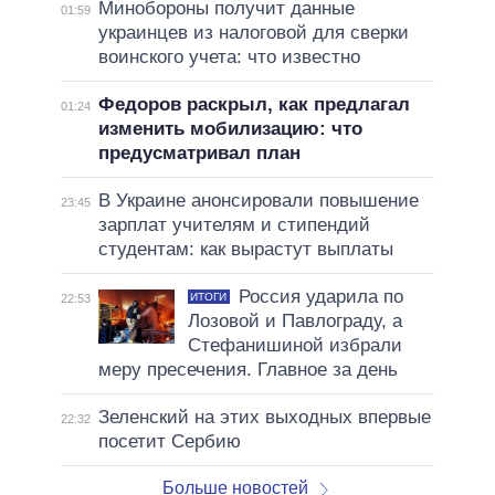
Минобороны получит данные
01:59
украинцев из налоговой для сверки
воинского учета: что известно
Федоров раскрыл, как предлагал
01:24
изменить мобилизацию: что
предусматривал план
В Украине анонсировали повышение
23:45
зарплат учителям и стипендий
студентам: как вырастут выплаты
Россия ударила по
ИТОГИ
22:53
Лозовой и Павлограду, а
Стефанишиной избрали
меру пресечения. Главное за день
Зеленский на этих выходных впервые
22:32
посетит Сербию
Больше новостей