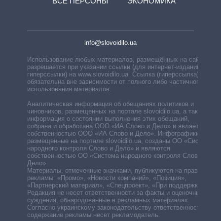
ВСЕ ПЕРСОНЫ
ЭКОНОМИКА
info@slovoidilo.ua
Использование любых материалов, размещённых на сайте,
разрешается при указании ссылки (для интернет-изданий —
гиперссылки) на www.slovoidilo.ua. Ссылка (гиперссылка)
обязательна вне зависимости от полного либо частичного
использования материалов.
Аналитическая информация об обещаниях политиков и
чиновников, размещенных на портале slovoidilo.ua, а также
информация о состоянии выполнения этих обещаний,
собрана и обработана ООО «ИА Слово и Дело» и является
собственностью ООО «ИА Слово и Дело». Инфографики,
размещенные на портале slovoidilo.ua, созданы ОО «Система
народного контроля Слово и Дело» и являются
собственностью ОО «Система народного контроля Слово и
Дело».
Материалы, отмеченные значками, публикуются на правах
рекламы: «Промо», «Новости компаний», «Позиция»,
«Партнерский материал», «Спецпроект», «При поддержке».
Редакция не несет ответственности за факты и оценочные
суждения, обнародованные в рекламных материалах.
Согласно украинскому законодательству ответственность за
содержание рекламы несет рекламодатель.