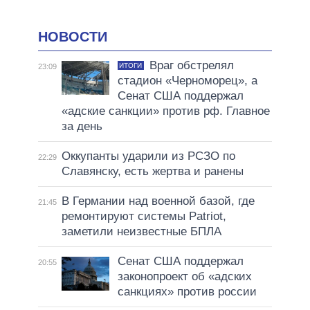
НОВОСТИ
Враг обстрелял
ИТОГИ
23:09
стадион «Черноморец», а
Сенат США поддержал
«адские санкции» против рф. Главное
за день
Оккупанты ударили из РСЗО по
22:29
Славянску, есть жертва и ранены
В Германии над военной базой, где
21:45
ремонтируют системы Patriot,
заметили неизвестные БПЛА
Сенат США поддержал
20:55
законопроект об «адских
санкциях» против россии