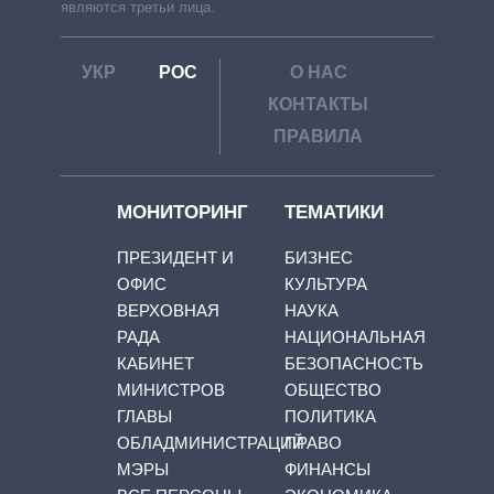
являются третьи лица.
УКР
РОС
О НАС
КОНТАКТЫ
ПРАВИЛА
МОНИТОРИНГ
ТЕМАТИКИ
ПРЕЗИДЕНТ И
БИЗНЕС
ОФИС
КУЛЬТУРА
ВЕРХОВНАЯ
НАУКА
РАДА
НАЦИОНАЛЬНАЯ
КАБИНЕТ
БЕЗОПАСНОСТЬ
МИНИСТРОВ
ОБЩЕСТВО
ГЛАВЫ
ПОЛИТИКА
ОБЛАДМИНИСТРАЦИЙ
ПРАВО
МЭРЫ
ФИНАНСЫ