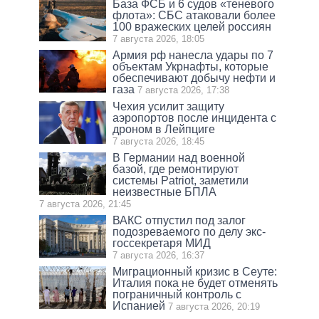
База ФСБ и 6 судов «теневого
флота»: СБС атаковали более
100 вражеских целей россиян
7 августа 2026, 18:05
Армия рф нанесла удары по 7
объектам Укрнафты, которые
обеспечивают добычу нефти и
газа
7 августа 2026, 17:38
Чехия усилит защиту
аэропортов после инцидента с
дроном в Лейпциге
7 августа 2026, 18:45
В Германии над военной
базой, где ремонтируют
системы Patriot, заметили
неизвестные БПЛА
7 августа 2026, 21:45
ВАКС отпустил под залог
подозреваемого по делу экс-
госсекретаря МИД
7 августа 2026, 16:37
Миграционный кризис в Сеуте:
Италия пока не будет отменять
пограничный контроль с
Испанией
7 августа 2026, 20:19