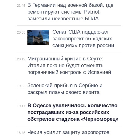
В Германии над военной базой, где
21:45
ремонтируют системы Patriot,
заметили неизвестные БПЛА
Сенат США поддержал
20:55
законопроект об «адских
санкциях» против россии
Миграционный кризис в Сеуте:
20:19
Италия пока не будет отменять
пограничный контроль с Испанией
Зеленский прибыл в Сербию и
19:52
раскрыл планы своего визита
В Одессе увеличилось количество
19:17
пострадавших из-за российских
обстрелов стадиона «Черноморец»
Чехия усилит защиту аэропортов
18:45