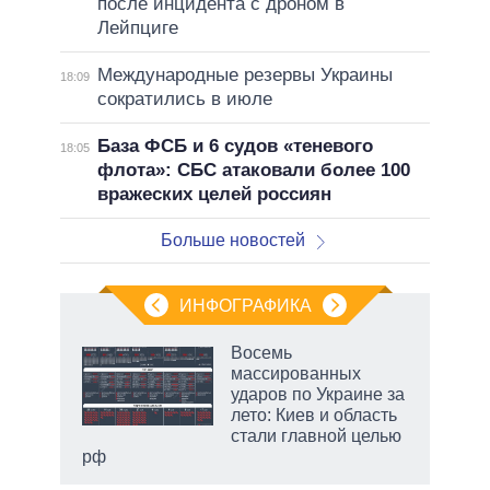
после инцидента с дроном в
Лейпциге
Международные резервы Украины
18:09
сократились в июле
База ФСБ и 6 судов «теневого
18:05
флота»: СБС атаковали более 100
вражеских целей россиян
Больше новостей
ИНФОГРАФИКА
Восемь
массированных
ударов по Украине за
ет
лето: Киев и область
стали главной целью
рф