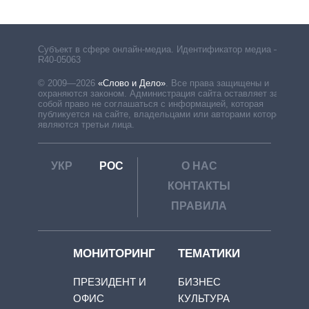
Субъект в сфере онлайн-медиа. Идентификатор медиа –
R40-05063
© 2009—2026
«Слово и Дело»
.
Все права защищены и
охраняются законом. Администрация сайта оставляет за
собой право не соглашаться с информацией, которая
публикуется на сайте, владельцами или авторами которой
являются третьи лица.
УКР
РОС
О НАС
КОНТАКТЫ
ПРАВИЛА
МОНИТОРИНГ
ТЕМАТИКИ
ПРЕЗИДЕНТ И
БИЗНЕС
ОФИС
КУЛЬТУРА