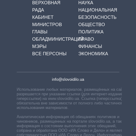
ВЕРХОВНАЯ
НАУКА
РАДА
НАЦИОНАЛЬНАЯ
КАБИНЕТ
БЕЗОПАСНОСТЬ
МИНИСТРОВ
ОБЩЕСТВО
ГЛАВЫ
ПОЛИТИКА
ОБЛАДМИНИСТРАЦИЙ
ПРАВО
МЭРЫ
ФИНАНСЫ
ВСЕ ПЕРСОНЫ
ЭКОНОМИКА
info@slovoidilo.ua
Использование любых материалов, размещённых на сайте,
разрешается при указании ссылки (для интернет-изданий —
гиперссылки) на www.slovoidilo.ua. Ссылка (гиперссылка)
обязательна вне зависимости от полного либо частичного
использования материалов.
Аналитическая информация об обещаниях политиков и
чиновников, размещенных на портале slovoidilo.ua, а также
информация о состоянии выполнения этих обещаний,
собрана и обработана ООО «ИА Слово и Дело» и является
собственностью ООО «ИА Слово и Дело». Инфографики,