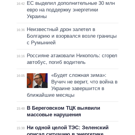
ЕС выделил дополнительные 30 млн
16:42
евро на поддержку энергетики
Украины
Неизвестный дрон залетел в
16:36
Болгарию и взорвался возле границы
с Румынией
Россияне атаковали Никополь: сгорел
16:16
автобус, погиб водитель
«Будет сложная зима»:
16:05
Вучич не верит, что война в
Украине завершится в
ближайшие месяцы
В Береговском ТЦК выявили
15:48
массовые нарушения
Ни одной целой ТЭС: Зеленский
15:38
описал ситуацию в энергетике