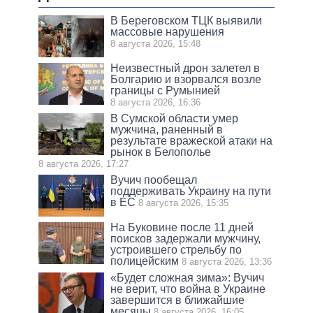
В Береговском ТЦК выявили
массовые нарушения
8 августа 2026, 15:48
Неизвестный дрон залетел в
Болгарию и взорвался возле
границы с Румынией
8 августа 2026, 16:36
В Сумской области умер
мужчина, раненный в
результате вражеской атаки на
рынок в Белополье
8 августа 2026, 17:27
Вучич пообещал
поддерживать Украину на пути
в ЕС
8 августа 2026, 15:35
На Буковине после 11 дней
поисков задержали мужчину,
устроившего стрельбу по
полицейским
8 августа 2026, 13:36
«Будет сложная зима»: Вучич
не верит, что война в Украине
завершится в ближайшие
месяцы
8 августа 2026, 16:05