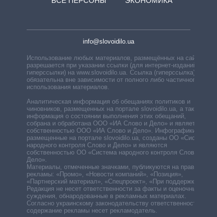
ВСЕ ПЕРСОНЫ
ЭКОНОМИКА
info@slovoidilo.ua
Использование любых материалов, размещённых на сайте,
разрешается при указании ссылки (для интернет-изданий —
гиперссылки) на www.slovoidilo.ua. Ссылка (гиперссылка)
обязательна вне зависимости от полного либо частичного
использования материалов.
Аналитическая информация об обещаниях политиков и
чиновников, размещенных на портале slovoidilo.ua, а также
информация о состоянии выполнения этих обещаний,
собрана и обработана ООО «ИА Слово и Дело» и является
собственностью ООО «ИА Слово и Дело». Инфографики,
размещенные на портале slovoidilo.ua, созданы ОО «Система
народного контроля Слово и Дело» и являются
собственностью ОО «Система народного контроля Слово и
Дело».
Материалы, отмеченные значками, публикуются на правах
рекламы: «Промо», «Новости компаний», «Позиция»,
«Партнерский материал», «Спецпроект», «При поддержке».
Редакция не несет ответственности за факты и оценочные
суждения, обнародованные в рекламных материалах.
Согласно украинскому законодательству ответственность за
содержание рекламы несет рекламодатель.