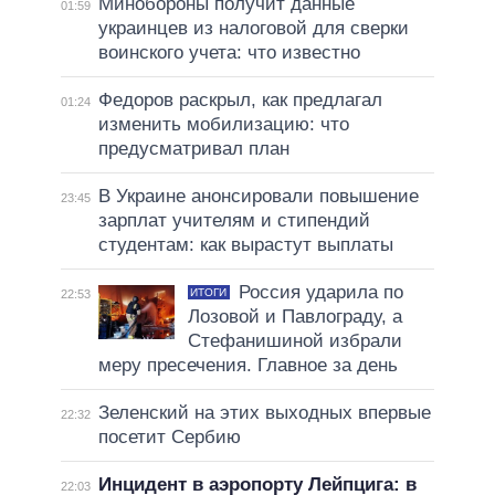
Минобороны получит данные
01:59
украинцев из налоговой для сверки
воинского учета: что известно
Федоров раскрыл, как предлагал
01:24
изменить мобилизацию: что
предусматривал план
В Украине анонсировали повышение
23:45
зарплат учителям и стипендий
студентам: как вырастут выплаты
Россия ударила по
ИТОГИ
22:53
Лозовой и Павлограду, а
Стефанишиной избрали
меру пресечения. Главное за день
Зеленский на этих выходных впервые
22:32
посетит Сербию
Инцидент в аэропорту Лейпцига: в
22:03