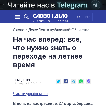
УКР
РОС
НОВОСТИ
Слово и Дело
›
Лента публикаций
›
Общество
На час вперед: все,
ОБЕЩАНИЯ
ЛЕНТА
ПОЛИТИКА
что нужно знать о
СОБЫТИЯ
ЭКОНОМИКА
ПОЛИТИКИ
переходе на летнее
СТАТЬИ
ОБЩЕСТВО
ИНФОГРАФИКА
МНЕНИЯ
МИР
ВСЕ ПОЛИТИКИ
время
ОБЗОРЫ
ПРЕЗИДЕНТ И ОФИС
ВИДЕО
ДАЙДЖЕСТЫ
ВЕРХОВНАЯ РАДА
ОБЩЕСТВО
ПОДДЕРЖАТЬ
КАБИНЕТ МИНИСТРОВ
26 марта 2016, 18:15
ГЛАВЫ ОБЛАДМИНИСТРАЦИЙ
СРАВНЕНИЕ ПОЛИТИКОВ
Читати українською
МЭРЫ
ВСЕ ПЕРСОНЫ
В ночь на воскресенье, 27 марта, Украина