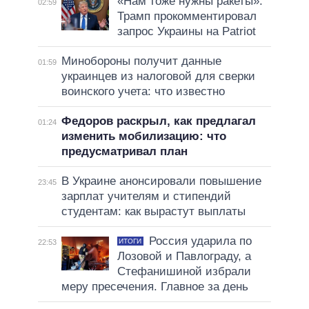
«Нам тоже нужны ракеты»:
02:59
Трамп прокомментировал
запрос Украины на Patriot
Минобороны получит данные
01:59
украинцев из налоговой для сверки
воинского учета: что известно
Федоров раскрыл, как предлагал
01:24
изменить мобилизацию: что
предусматривал план
В Украине анонсировали повышение
23:45
зарплат учителям и стипендий
студентам: как вырастут выплаты
Россия ударила по
ИТОГИ
22:53
Лозовой и Павлограду, а
Стефанишиной избрали
меру пресечения. Главное за день