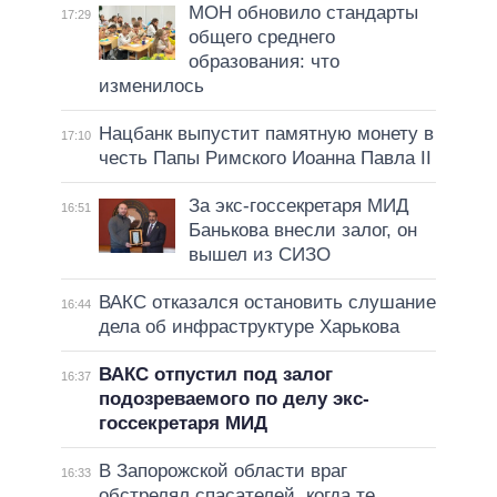
МОН обновило стандарты
17:29
общего среднего
образования: что
изменилось
Нацбанк выпустит памятную монету в
17:10
честь Папы Римского Иоанна Павла II
За экс-госсекретаря МИД
16:51
Банькова внесли залог, он
вышел из СИЗО
ВАКС отказался остановить слушание
16:44
дела об инфраструктуре Харькова
ВАКС отпустил под залог
16:37
подозреваемого по делу экс-
госсекретаря МИД
В Запорожской области враг
16:33
обстрелял спасателей, когда те