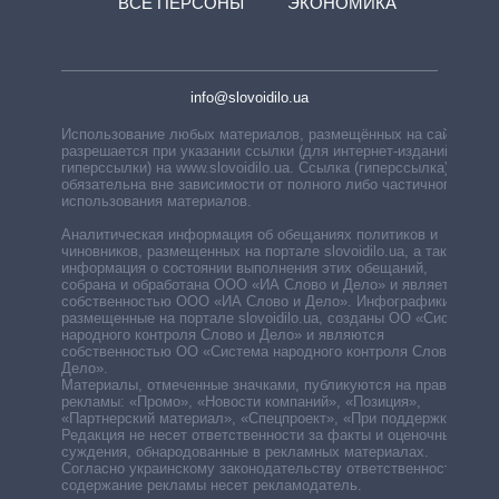
ВСЕ ПЕРСОНЫ
ЭКОНОМИКА
info@slovoidilo.ua
Использование любых материалов, размещённых на сайте,
разрешается при указании ссылки (для интернет-изданий —
гиперссылки) на www.slovoidilo.ua. Ссылка (гиперссылка)
обязательна вне зависимости от полного либо частичного
использования материалов.
Аналитическая информация об обещаниях политиков и
чиновников, размещенных на портале slovoidilo.ua, а также
информация о состоянии выполнения этих обещаний,
собрана и обработана ООО «ИА Слово и Дело» и является
собственностью ООО «ИА Слово и Дело». Инфографики,
размещенные на портале slovoidilo.ua, созданы ОО «Система
народного контроля Слово и Дело» и являются
собственностью ОО «Система народного контроля Слово и
Дело».
Материалы, отмеченные значками, публикуются на правах
рекламы: «Промо», «Новости компаний», «Позиция»,
«Партнерский материал», «Спецпроект», «При поддержке».
Редакция не несет ответственности за факты и оценочные
суждения, обнародованные в рекламных материалах.
Согласно украинскому законодательству ответственность за
содержание рекламы несет рекламодатель.