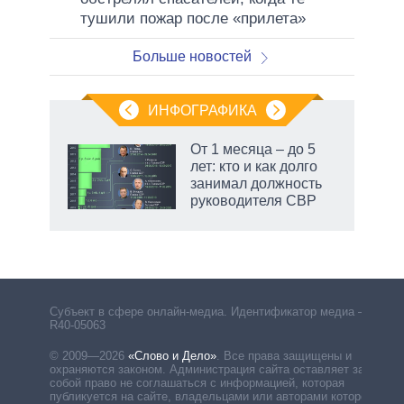
тушили пожар после «прилета»
Больше новостей
ИНФОГРАФИКА
От 1 месяца – до 5
лет: кто и как долго
занимал должность
руководителя СВР
Субъект в сфере онлайн-медиа. Идентификатор медиа –
R40-05063
© 2009—2026
«Слово и Дело»
.
Все права защищены и
охраняются законом. Администрация сайта оставляет за
собой право не соглашаться с информацией, которая
публикуется на сайте, владельцами или авторами которой