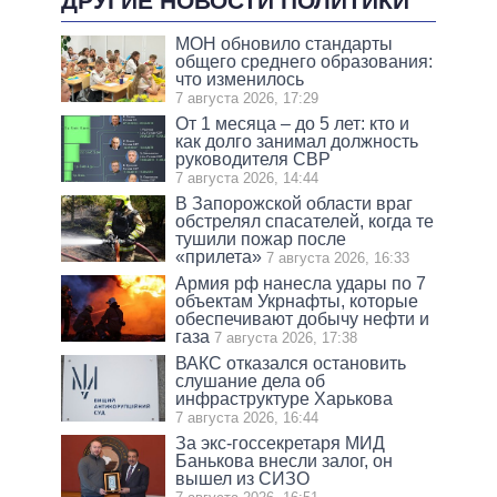
ДРУГИЕ НОВОСТИ ПОЛИТИКИ
МОН обновило стандарты
общего среднего образования:
что изменилось
7 августа 2026, 17:29
От 1 месяца – до 5 лет: кто и
как долго занимал должность
руководителя СВР
7 августа 2026, 14:44
В Запорожской области враг
обстрелял спасателей, когда те
тушили пожар после
«прилета»
7 августа 2026, 16:33
Армия рф нанесла удары по 7
объектам Укрнафты, которые
обеспечивают добычу нефти и
газа
7 августа 2026, 17:38
ВАКС отказался остановить
слушание дела об
инфраструктуре Харькова
7 августа 2026, 16:44
За экс-госсекретаря МИД
Банькова внесли залог, он
вышел из СИЗО