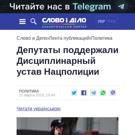
УКР
РОС
НОВОСТИ
Слово и Дело
›
Лента публикаций
›
Политика
Депутаты поддержали
ОБЕЩАНИЯ
ЛЕНТА
ПОЛИТИКА
Дисциплинарный
СОБЫТИЯ
ЭКОНОМИКА
ПОЛИТИКИ
устав Нацполиции
СТАТЬИ
ОБЩЕСТВО
ИНФОГРАФИКА
МНЕНИЯ
МИР
ВСЕ ПОЛИТИКИ
ОБЗОРЫ
ПРЕЗИДЕНТ И ОФИС
ВИДЕО
ПОЛИТИКА
ДАЙДЖЕСТЫ
15 марта 2018, 10:44
ВЕРХОВНАЯ РАДА
ПОДДЕРЖАТЬ
КАБИНЕТ МИНИСТРОВ
Читати українською
ГЛАВЫ ОБЛАДМИНИСТРАЦИЙ
СРАВНЕНИЕ ПОЛИТИКОВ
МЭРЫ
ВСЕ ПЕРСОНЫ