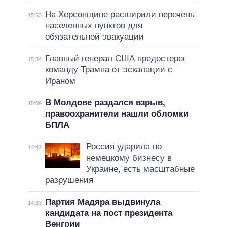
На Херсонщине расширили перечень
15:53
населенных пунктов для
обязательной эвакуации
Главный генерал США предостерег
15:34
команду Трампа от эскалации с
Ираном
В Молдове раздался взрыв,
15:09
правоохранители нашли обломки
БПЛА
Россия ударила по
14:42
немецкому бизнесу в
Украине, есть масштабные
разрушения
Партия Мадяра выдвинула
14:33
кандидата на пост президента
Венгрии