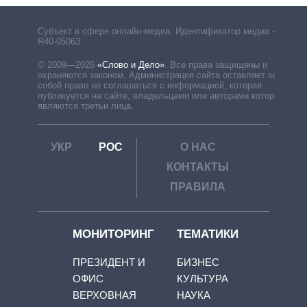
Субъект в сфере онлайн-медиа. Идентификатор медиа –
R40-05063
© 2009—2026
«Слово и Дело»
.
Все права защищены и
охраняются законом. Администрация сайта оставляет за
собой право не соглашаться с информацией, которая
публикуется на сайте, владельцами или авторами которой
являются третьи лица.
УКР
РОС
О НАС
КОНТАКТЫ
ПРАВИЛА
МОНИТОРИНГ
ТЕМАТИКИ
ПРЕЗИДЕНТ И
БИЗНЕС
ОФИС
КУЛЬТУРА
ВЕРХОВНАЯ
НАУКА