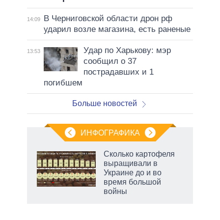
В Черниговской области дрон рф
14:09
ударил возле магазина, есть раненые
Удар по Харькову: мэр
13:53
сообщил о 37
пострадавших и 1
погибшем
Больше новостей
ИНФОГРАФИКА
 5
Сколько картофеля
го
выращивали в
сть
Украине до и во
ВР
время большой
войны
маги