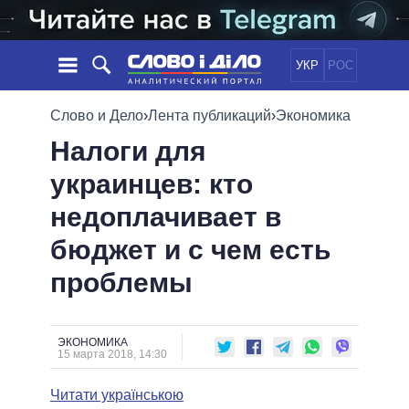
УКР
РОС
НОВОСТИ
Слово и Дело
›
Лента публикаций
›
Экономика
Налоги для
ОБЕЩАНИЯ
ЛЕНТА
ПОЛИТИКА
украинцев: кто
СОБЫТИЯ
ЭКОНОМИКА
ПОЛИТИКИ
недоплачивает в
СТАТЬИ
ОБЩЕСТВО
ИНФОГРАФИКА
МНЕНИЯ
МИР
ВСЕ ПОЛИТИКИ
бюджет и с чем есть
ОБЗОРЫ
ПРЕЗИДЕНТ И ОФИС
проблемы
ВИДЕО
ДАЙДЖЕСТЫ
ВЕРХОВНАЯ РАДА
ПОДДЕРЖАТЬ
КАБИНЕТ МИНИСТРОВ
ГЛАВЫ ОБЛАДМИНИСТРАЦИЙ
ЭКОНОМИКА
СРАВНЕНИЕ ПОЛИТИКОВ
15 марта 2018, 14:30
МЭРЫ
Читати українською
ВСЕ ПЕРСОНЫ