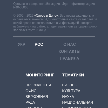
Субъект в сфере онлайн-медиа. Идентификатор медиа –
R40-05063
© 2009—2026
«Слово и Дело»
.
Все права защищены и
охраняются законом. Администрация сайта оставляет за
собой право не соглашаться с информацией, которая
публикуется на сайте, владельцами или авторами которой
являются третьи лица.
УКР
РОС
О НАС
КОНТАКТЫ
ПРАВИЛА
МОНИТОРИНГ
ТЕМАТИКИ
ПРЕЗИДЕНТ И
БИЗНЕС
ОФИС
КУЛЬТУРА
ВЕРХОВНАЯ
НАУКА
РАДА
НАЦИОНАЛЬНАЯ