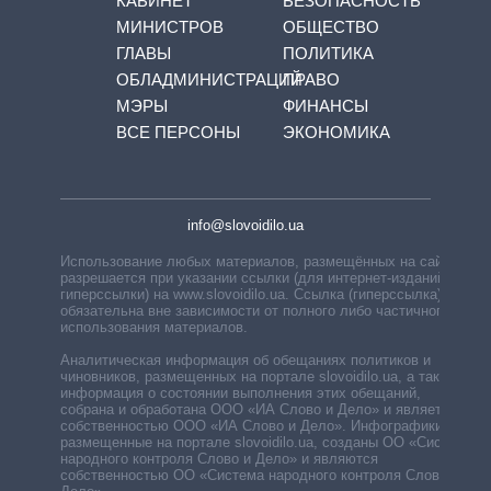
КАБИНЕТ
БЕЗОПАСНОСТЬ
МИНИСТРОВ
ОБЩЕСТВО
ГЛАВЫ
ПОЛИТИКА
ОБЛАДМИНИСТРАЦИЙ
ПРАВО
МЭРЫ
ФИНАНСЫ
ВСЕ ПЕРСОНЫ
ЭКОНОМИКА
info@slovoidilo.ua
Использование любых материалов, размещённых на сайте,
разрешается при указании ссылки (для интернет-изданий —
гиперссылки) на www.slovoidilo.ua. Ссылка (гиперссылка)
обязательна вне зависимости от полного либо частичного
использования материалов.
Аналитическая информация об обещаниях политиков и
чиновников, размещенных на портале slovoidilo.ua, а также
информация о состоянии выполнения этих обещаний,
собрана и обработана ООО «ИА Слово и Дело» и является
собственностью ООО «ИА Слово и Дело». Инфографики,
размещенные на портале slovoidilo.ua, созданы ОО «Система
народного контроля Слово и Дело» и являются
собственностью ОО «Система народного контроля Слово и