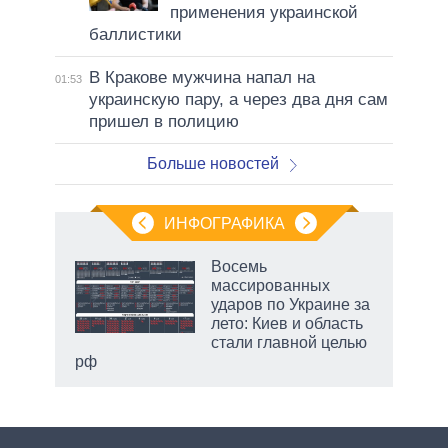
применения украинской
баллистики
В Кракове мужчина напал на
01:53
украинскую пару, а через два дня сам
пришел в полицию
Больше новостей
ИНФОГРАФИКА
 как
Восемь
чипы
массированных
ды и
ударов по Украине за
т на
лето: Киев и область
стали главной целью
рф
маги