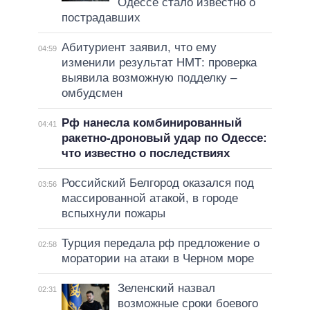
Одессе стало известно о
пострадавших
Абитуриент заявил, что ему
04:59
изменили результат НМТ: проверка
выявила возможную подделку –
омбудсмен
Рф нанесла комбинированный
04:41
ракетно-дроновый удар по Одессе:
что известно о последствиях
Российский Белгород оказался под
03:56
массированной атакой, в городе
вспыхнули пожары
Турция передала рф предложение о
02:58
моратории на атаки в Черном море
Зеленский назвал
02:31
возможные сроки боевого