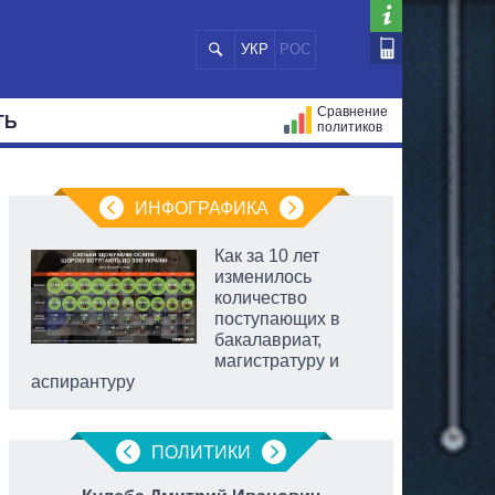
УКР
РОС
Сравнение
ТЬ
политиков
СТРАЦИЙ
МЭРЫ
ВСЕ ПЕРСОНЫ
ИНФОГРАФИКА
Как за 10 лет
изменилось
количество
поступающих в
бакалавриат,
магистратуру и
аспирантуру
ПОЛИТИКИ