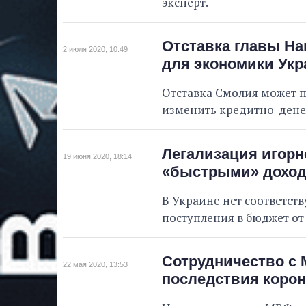
эксперт.
Отставка главы На
2 июля 2020, 10:49
для экономики Ук
Отставка Смолия может п
изменить кредитно-денеж
Легализация игорно
19 июня 2020, 18:14
«быстрыми» доход
В Украине нет соответст
поступления в бюджет от 
Сотрудничество с 
22 мая 2020, 13:53
последствия корон