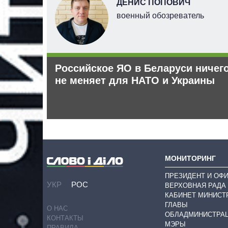
ДЕНИС ПОПОВИЧ
ерт
военный обозреватель
Российское ЯО в Беларуси ничег
абжения
не меняет для НАТО и Украины
МОНИТОРИНГ
ПРЕЗИДЕНТ И ОФ
УКР
РОС
ВЕРХОВНАЯ РАДА
КАБИНЕТ МИНИСТ
ГЛАВЫ
О НАС
ОБЛАДМИНИСТРА
КОНТАКТЫ
МЭРЫ
ПРАВИЛА