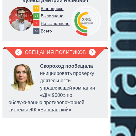
Кулеба Дмитрий Иванович
Тище
В процессе
32
38
51
Выполнено
24
38%
Не выполнено
7
выполнено
Всего
63
11
ОБЕЩАНИЯ ПОЛИТИКОВ
Скороход пообещала
инициировать проверку
деятельности
управляющей компании
«Дім 9000» по
обслуживанию противопожарной
системы ЖК «Варшавский»