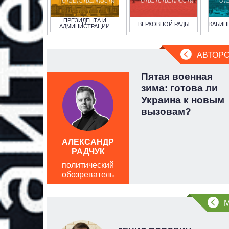
ОТВЕТСТВЕННОСТИ
ОТВЕТСТВЕННОСТИ
ОТ
ПРЕЗИДЕНТА И
ВЕРХОВНОЙ РАДЫ
КАБИН
АДМИНИСТРАЦИИ
АВТОРС
 а не
Пятая военная
:
зима: готова ли
ги
Украина к новым
вызовам?
АЛЕКСАНДР
РАДЧУК
политический
обозреватель