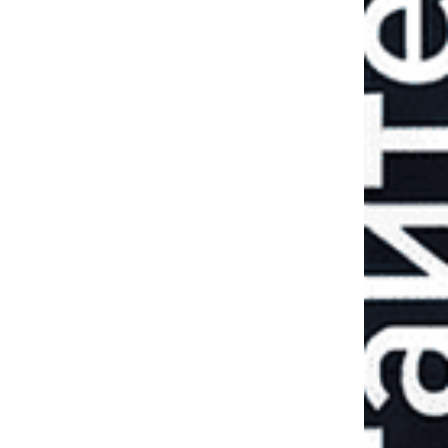
Принуждение
россии к миру:
первые итоги 40-
дневной
операции
ДЕНИС
ДЕНИ
ПОПОВИЧ
ПОПОВ
военный
военны
бозреватель
обозреват