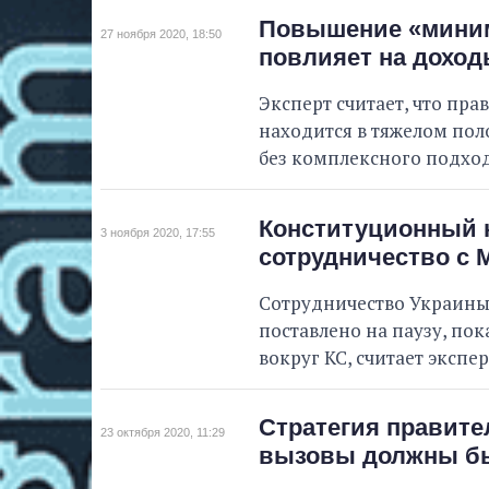
Повышение «миним
27 ноября 2020, 18:50
повлияет на доход
Эксперт считает, что пра
находится в тяжелом по
без комплексного подход
Конституционный к
3 ноября 2020, 17:55
сотрудничество с
Сотрудничество Украины
поставлено ​​на паузу, п
вокруг КС, считает экспер
Стратегия правите
23 октября 2020, 11:29
вызовы должны б