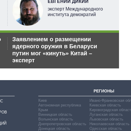
ЕВГЕНИЙ ДИКИЙ
эксперт Международного
института демократий
о
Заявлением о размещении
Ан
ядерного оружия в Беларуси
по
путин мог «кинуть» Китай –
эксперт
РЕГИОНЫ
Киев
Ивано-Франковская об
ИС
Автономная республика
Киевская область
Крым
Кировоградская област
РОВ
Винницкая область
Луганская область
Волынская область
Львовская область
ЦИЙ
Днепропетровская область
Николаевская область
Донецкая область
Одесская область