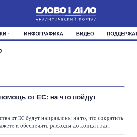
КИ
ИНФОГРАФИКА
ВИДЕО
ПОДДЕРЖА
ИС
ЛЕНТА
ВЕРХОВНАЯ РАДА
СОБЫТИЯ
СТАТЬИ
КАБИНЕТ МИНИСТРОВ
МНЕНИЯ
ОБЗОРЫ
ГЛАВЫ ОБЛАДМИНИ
ДАЙДЖЕСТЫ
р
ПОЛИТИКА
ДЕПУТАТЫ
ЭКОНОМИКА
КОМИТЕТЫ
ФРАКЦИИ
ОБЩЕСТВО
ОКРУГА
МИР
Как выросли
тарифы на
холодную воду в
городах Украины
на начало августа
омощь от ЕС: на что пойдут
ства от ЕС будут направлены на то, что сократить
жете и обеспечить расходы до конца года.