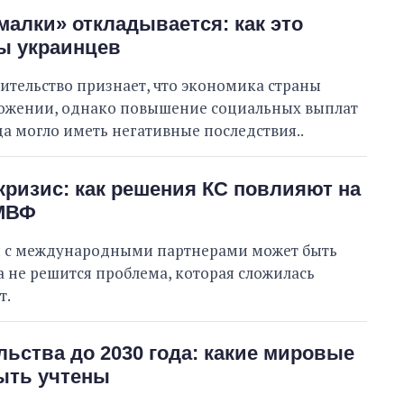
Степанов Максим Владимирович
алки» откладывается: как это
50
В процессе
0
50
ы украинцев
Выполнено
73
50%
Не выполнено
73
выполнено
вительство признает, что экономика страны
0
Всего
146
ложении, однако повышение социальных выплат
а могло иметь негативные последствия..
ризис: как решения КС повлияют на
Сибига пообещал
 МВФ
работать с партнерами,
чтобы включить
 с международными партнерами может быть
тысячелетние храмы
ока не решится проблема, которая сложилась
Черниговщины в Список
т.
объектов всемирного наследия,
находящихся под угрозой
льства до 2030 года: какие мировые
ыть учтены