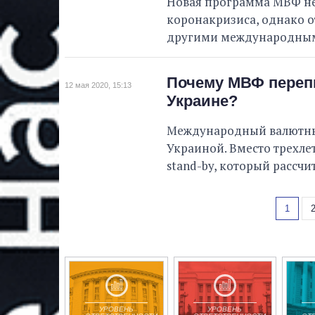
Новая программа МВФ не
коронакризиса, однако о
другими международными
Почему МВФ переп
12 мая 2020, 15:13
Украине?
Международный валютный
Украиной. Вместо трехле
stand-by, который рассчи
1
УРОВЕНЬ
УРОВЕНЬ