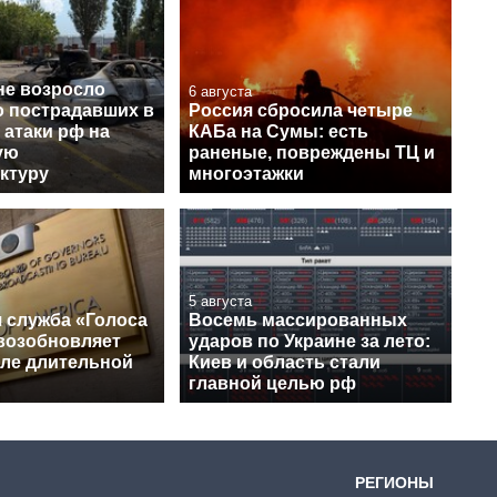
не возросло
6 августа
о пострадавших в
Россия сбросила четыре
 атаки рф на
КАБа на Сумы: есть
ую
раненые, повреждены ТЦ и
ктуру
многоэтажки
5 августа
 служба «Голоса
Восемь массированных
возобновляет
ударов по Украине за лето:
сле длительной
Киев и область стали
главной целью рф
РЕГИОНЫ