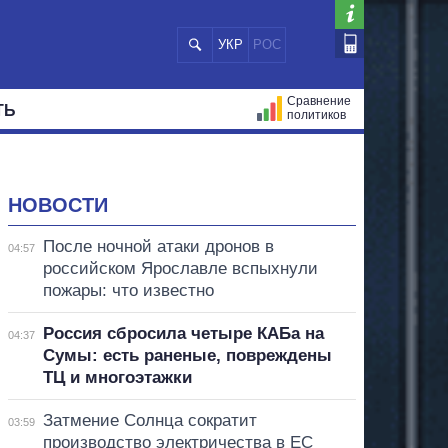
УКР
РОС
Сравнение
ТЬ
политиков
СТРАЦИЙ
МЭРЫ
ВСЕ ПЕРСОНЫ
НОВОСТИ
После ночной атаки дронов в
04:57
российском Ярославле вспыхнули
пожары: что известно
Россия сбросила четыре КАБа на
04:37
Сумы: есть раненые, повреждены
ТЦ и многоэтажки
Затмение Солнца сократит
03:59
производство электричества в ЕС