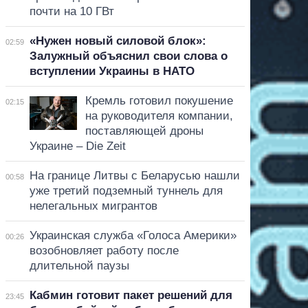
почти на 10 ГВт
«Нужен новый силовой блок»:
02:59
Залужный объяснил свои слова о
вступлении Украины в НАТО
Кремль готовил покушение
02:15
на руководителя компании,
поставляющей дроны
Украине – Die Zeit
На границе Литвы с Беларусью нашли
00:58
уже третий подземный туннель для
нелегальных мигрантов
Украинская служба «Голоса Америки»
00:26
возобновляет работу после
длительной паузы
Кабмин готовит пакет решений для
23:45