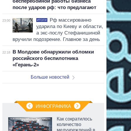
бесперебойной работы бизнеса
после ударов рф: что предлагают
Рф массированно
ИТОГИ
23:00
ударила по Киеву и области,
а экс-послу Стефанишиной
вручили подозрение. Главное за день
В Молдове обнаружили обломки
22:18
российского беспилотника
«Герань-2»
Больше новостей
ИНФОГРАФИКА
Как сократилось
количество
медучреждений в