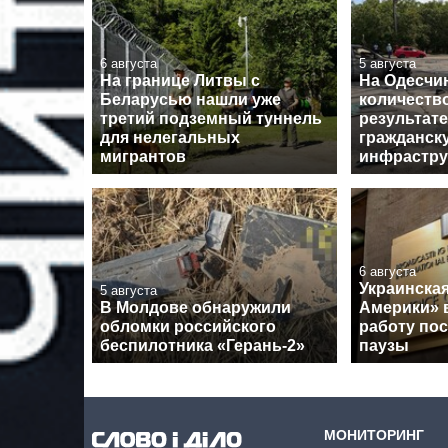
6 августа
5 августа
На границе Литвы с
На Одесчи
Беларусью нашли уже
количеств
третий подземный туннель
результате
для нелегальных
гражданск
мигрантов
инфрастру
6 августа
Украинская
5 августа
В Молдове обнаружили
Америки» 
обломки российского
работу по
беспилотника «Герань-2»
паузы
МОНИТОРИНГ