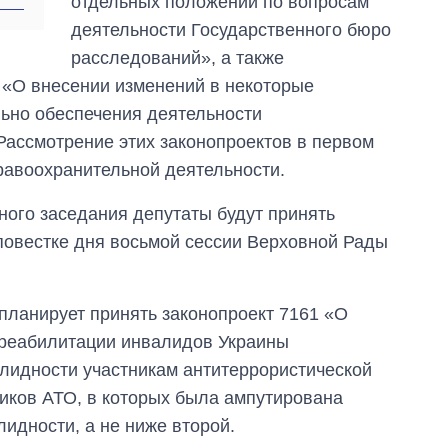
отдельных положений по вопросам
за лето: Киев и
деятельности Государственного бюро
область стали
главной целью рф
расследований», а также
 «О внесении изменений в некоторые
ьно обеспечения деятельности
Рассмотрение этих законопроектов в первом
равоохранительной деятельности.
ного заседания депутаты будут принять
повестке дня восьмой сессии Верховной Рады
 планирует принять законопроект 7161 «О
 реабилитации инвалидов Украины
лидности участникам антитеррористической
ников АТО, в которых была ампутирована
лидности, а не ниже второй.